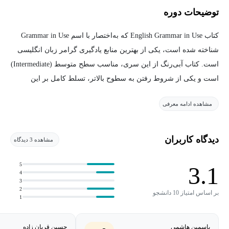
توضیحات دوره
کتاب English Grammar in Use که به‌اختصار با اسم Grammar in Use
شناخته شده است، یکی از بهترین منابع یادگیری گرامر زبان انگلیسی
است. کتاب آبی‌رنگ از این سری، مناسب سطح متوسط (Intermediate)
است و یکی از شروط رفتن به سطوح بالاتر، تسلط کامل بر این
موضوعات گرامری است.
مشاهده ادامه معرفی
این کتاب دارای 145 درس است که در قالب چهارده ترم (چهارده دوره)
که هر دوره شامل 10 درس (هر درس شامل دو ویدیو، یکی ویدیو
دیدگاه کاربران
مشاهده 3 دیدگاه
توضیح و دیگری ویدئو حل سؤالات و نکات آن درس است). اکنون شما
در حال مطالعه توضیحات ترم A از N است. به عبارتی، ترم یک از
5
3.1
4
چهارده.
3
2
بر اساس امتیاز 10 دانشجو
1
شایان به ذکر است، نکاتی فراتر از سطح کتاب در دروسی که نیاز و
مناسب است، بیان خواهد شد. همچنین یک فضا برای پرسش‌وپاسخ
یاسمین هاشمی
حسین قربان زاده