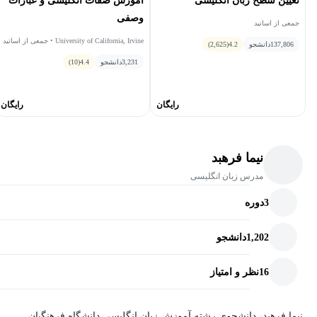
تعیین سطح زبان انگلیسی
آموزش صفات انگلیسی و عبارات
وصفی
جمعی از اساتید
University of California, Irvine • جمعی از اساتید
137,806
دانشجو
4.2
(2,625)
UCI
3,231
دانشجو
4.4
(10)
رایگان
رایگان
نیما فرهبد
مدرس زبان انگلیسی
3
دوره
1,202
دانشجو
16
نظر و امتیاز
نیما فرهبد، دانشجوی رشته آموزش زبان انگلیسی دانشگاه فرهنگیان