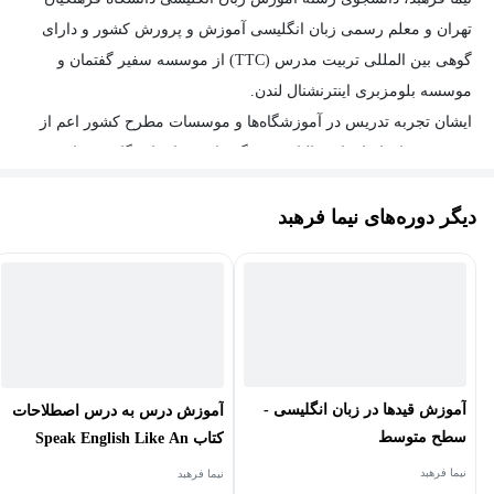
تهران و معلم رسمی زبان انگلیسی آموزش و پرورش کشور و دارای
گوهی بین المللی تربیت مدرس (TTC) از موسسه سفیر گفتمان و
موسسه بلومزبری اینترنشنال لندن.
ایشان تجربه تدریس در آموزشگاه‌ها و موسسات مطرح کشور اعم از
موسسه زبان ایران-استرالیا، سفیر گفتمان، جهاد دانشگاهی، زبان برتر
و... در کارنامه خود دارد.
دیگر دوره‌های نیما فرهبد
همچنین، تجربه تدریس زبان انگلیسی در بستر Google Meet و به صورت
خصوصی (One-on-One) به زبان آموزان بین‌المللی از نقاط مختلف
جهان اعم از مراکش، روسیه، اکوادور، شیلی، عربستان سعودی،
بلاروس، یونان، ترکیه و... را دارد. برگذاری سمینارهای آموزش گرامر
در بستر دیسکورد در یکی از معتبر ترین Community های بین المللی
آموزش زبان از سال ۲۰۲۳ با بین ۴۰-۷۰ شرکت کننده در هر سمینار.
آموزش قیدها در زبان انگلیسی -
آموزش درس به درس اصطلاحات
سطح متوسط
کتاب Speak English Like An
American ترم A
نیما فرهبد
نیما فرهبد