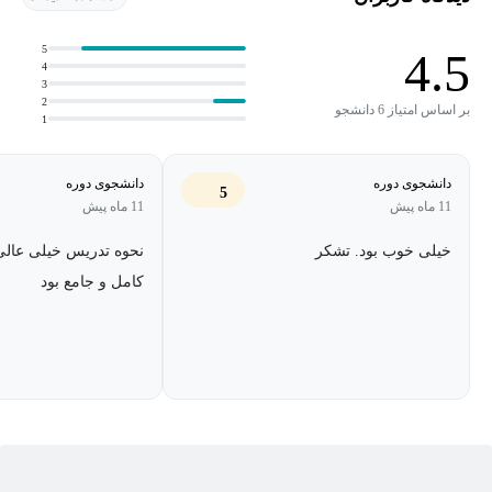
ساختار باند BANDSOLVE است. با استفاده از این ابزار شکاف‌های باند
رسم شده و محدودیت‌های انتشار منبع نور مشخص می‌شود.
5
4.5
4
3
2
بر اساس امتیاز 6 دانشجو
1
دانشجوی دوره
دانشجوی دوره
5
11 ماه پیش
11 ماه پیش
خیلی خوب بود. تشکر
نحوه تدریس خیلی عالی 
کامل و جامع بود