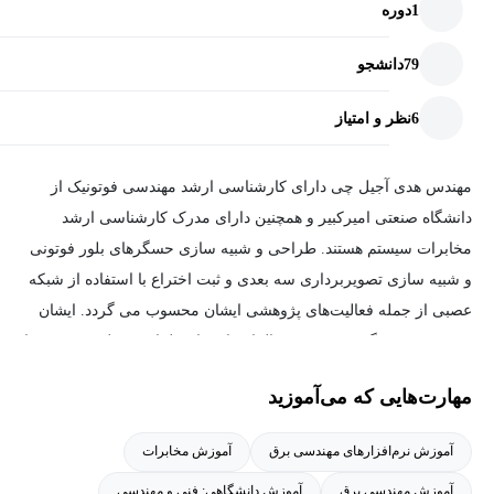
1
دوره
79
دانشجو
6
نظر و امتیاز
مهندس هدی آجیل چی دارای کارشناسی ارشد مهندسی فوتونیک از
دانشگاه صنعتی امیرکبیر و همچنین دارای مدرک کارشناسی ارشد
مخابرات سیستم هستند. طراحی و شبیه سازی حسگرهای بلور فوتونی
و شبیه سازی تصویربرداری سه بعدی و ثبت اختراع با استفاده از شبکه
عصبی از جمله فعالیت‌های پژوهشی ایشان محسوب می گردد. ایشان
همچنین پژوهشگر و نویسنده مقاله‌ای با عنوان طراحی مدل سه بعدی با
روش عکس برداری در سیویلیکا هستند و دوره‌های اکسس و اکسل را
مهارت‌هایی که می‌آموزید
به صورت آنلاین و دانشگاهی تدریس می‌کنند. از مهارت‌های تخصصی
ایشان به شبیه سازی در RSOFT ،MATLAB ، ORCAD ،IMAGE
آموزش نرم‌افزارهای مهندسی برق
آموزش مخابرات
PROCESSING و AVR در پژوهش‌های، طراحی و شبیه سازی
آموزش مهندسی برق
آموزش دانشگاهی: فنی و مهندسی