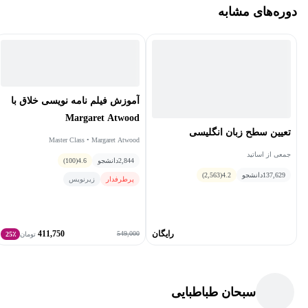
دوره‌های مشابه
آموزش فیلم نامه نویسی خلاق با
Margaret Atwood
تعیین سطح زبان انگلیسی
Master Class • Margaret Atwood
جمعی از اساتید
2,844
دانشجو
4.6
(100)
137,629
دانشجو
4.2
(2,563)
پرطرفدار
زیرنویس
رایگان
411,750
549,000
تومان
25٪
سبحان طباطبایی