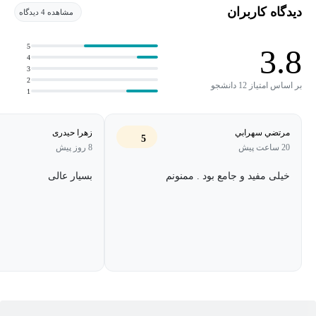
تکنیک روز به روز در حال کشف خلاقیت در نقاشی هستند. برای ایجاد
دیدگاه کاربران
مشاهده 4 دیدگاه
بافت و عمق، خطوطی را روی ترکیب ها ایجاد کنید.
5
3.8
4
3
2
بر اساس امتیاز 12 دانشجو
1
مرتضي سهرابي
زهرا حیدری
5
20 ساعت پیش
8 روز پیش
خیلی مفید و جامع بود . ممنونم
بسیار عالی