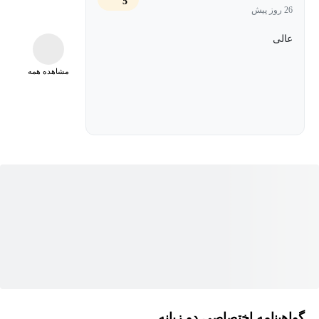
5
تصاویر، خودکارسازی فرامین با اسکریپت ها و مارکوها، ایجاد پالت های
26 روز پیش
رنگی، و انتشار پروژه های کورل تان جهت چاپ را نیز یاد می گیرید. در
عالی
انتهای دوره آموزش CorelDRAW راجر این آموزش را با نکاتی در رابطه
با شخصی سازی رابط کاربری برنامه برای بهینه تر شدن کار و کوتاه تر
مشاهده همه
شدن مراحل طراحی به پایان می رساند.
گواهینامه اختصاصی دو زبانه