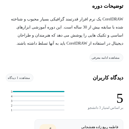
توضیحات دوره
CorelDRAW یک نرم افزار قدرتمند گرافیکی بسیار محبوب و شناخته
شده با سابقه بیش از 30 ساله است. این دوره آموزشی ابزارهای
اساسی و تکنیک هایی را پوشش می دهد که هنرمندان و طراحان
دیجیتال در استفاده از CorelDRAW باید به آنها تسلط داشته باشند.
مشاهده ادامه معرفی
در این دوره آموزش کورل دراو، راجر ومبولت، آموزش دهنده ارشد
کورل، شما را قدم به قدم با رابط کاربری و مهمترین ابزارهای جعبه
ابزار کورل آشنا می کند: Pick، Shape، Crop، Curve و ابزارهای
دیدگاه کاربران
مشاهده 1 دیدگاه
Interactive tools. سپس وقتی با نحوه رسم خطوط و اشکال ساده آشنا
شدید، به شما نحوه گروه بندی، کپی و تنظیم اشکال در صفحه سند را
5
5
4
می آموزد.
3
2
بر اساس امتیاز 3 دانشجو
1
به علاوه، یادگیری کار با متون، استفاده از مدیریت فونت جدید نرم
افزار و کتابخانه عظیم فونت ها در کورل دراو، افزودن و ویرایش
فاطمه ربیع زاده هفشجانی