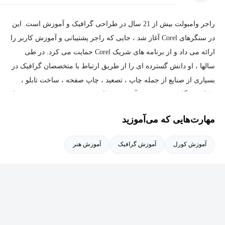
راجر وامبولت بیش از 21 سال در طراحی گرافیک و آموزش است. این
در سنگرهای Corel آغاز شد ، جایی که راجر پشتیبانی و آموزش کاربر را
ارائه می داد و از برنامه های شریک Corel حمایت می کرد. در طی
سالها ، او دانش گسترده ای را از طریق ارتباط با متخصصان گرافیک در
بسیاری از صنایع از جمله چاپ ، تصعید ، چاپ صفحه ، ساخت تابلو ،
حکاکی و گلدوزی به دست آورد. در سال 2010 ، وی AdArt Graphics را
برای ارائه خدمات طراحی و طراحی گرافیک به مشتریان بین المللی
مهارت‌هایی که می‌آموزید
مختلف آغاز كرد.
آموزش کورل
آموزش گرافیک
آموزش هنر
راجر که یک متخصص CorelDRAW Graphics Suite است ، همچنین یک
مجری محبوب در نمایشگاه های تجاری صنعت بوده است. او در کل
آمریکای شمالی آموزش کلاس و جلسات آنلاین را توسعه داده و انجام
داده و مقالاتی برای مجلات مهم صنعت از جمله SQE Professional و
The Screen Printers Resource Guide تألیف کرده است.