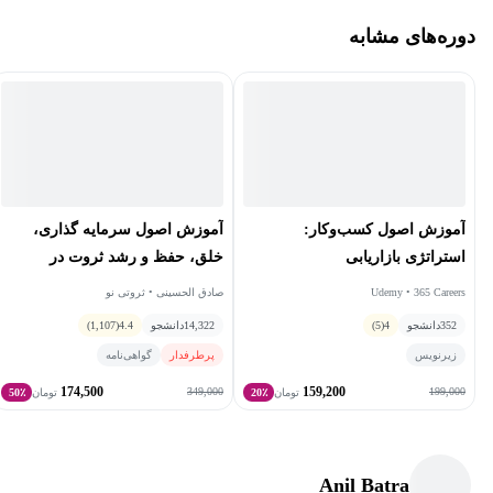
دوره‌های مشابه
آموزش اصول کسب‌وکار:
آموزش اصول سرمايه گذاری،
استراتژی بازاریابی
خلق، حفظ و رشد ثروت در
نوسانات اقتصادی
Udemy • 365 Careers
صادق الحسینی • ثروتی نو
352
دانشجو
4
(5)
14,322
دانشجو
4.4
(1,107)
زیرنویس
پرطرفدار
گواهی‌نامه
174,500
159,200
349,000
199,000
تومان
20٪
تومان
50٪
Anil Batra