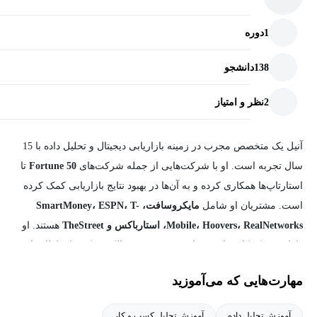
1
دوره
138
دانشجو
2
نظر و امتیاز
آنیل یک متخصص مجرب در زمینه بازاریابی دیجیتال و تحلیل داده با 15
سال تجربه است. او با شرکت‌هایی از جمله شرکت‌های
Fortune 50
تا
استارتاپ‌ها همکاری کرده و به آن‌ها در بهبود نتایج بازاریابی کمک کرده
است. مشتریان او شامل
مایکروسافت، SmartMoney، ESPN، T-
Mobile، Hoovers، RealNetworks، استارباکس و TheStreet
هستند. او
دارای مدرک کارشناسی فناوری در مهندسی الکترونیک و ارتباطات از
هند و MBA از دانشگاه واشنگتن در سیاتل است.
مهارت‌هایی که می‌آموزید
آنیل در 9 سال گذشته به آموزش و تربیت بسیاری از متخصصان
آموزش تحلیل داده
آموزش تحلیل کسب و کار