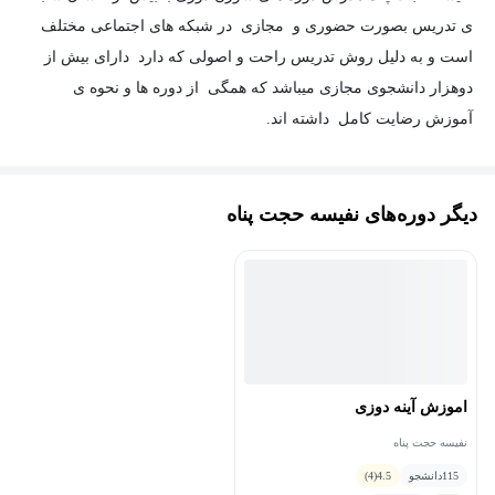
ی تدریس بصورت حضوری و مجازی در شبکه های اجتماعی مختلف
است و به دلیل روش تدریس راحت و اصولی که دارد دارای بیش از
دوهزار دانشجوی مجازی میباشد که همگی از دوره ها و نحوه ی
آموزش رضایت کامل داشته اند.
دیگر دوره‌های نفیسه حجت پناه
نفیسه حجت پناه دارای مدرک طراحی لباس.مدرک گلدوزی و خیاطی
از سازمان فنی حرفه ای میباشد.
وی از سال 96 بصورت حرفه ای و تخصصی وارد دنیای هنر و سوزن
اموزش آینه دوزی
دوزی شده است و علاوه بر هنر خیاطی و گلدوزی به هنرهای اینه دوزی.
بخارادوزی.گلدوزی مجارستانی.روبان دوزی.جواهردوزی.پانچ دوزی
نفیسه حجت پناه
و….تسلط کامل دارد.
115
دانشجو
4.5
(4)