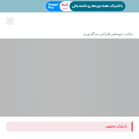
مکتب خونه
هنر
طراحی مد
گلدوزی
تا پایان تخفیف