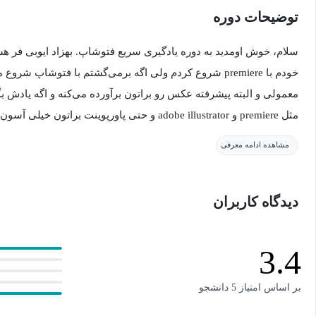
توضیحات دوره
خودم با premiere شروع کردم ولی اگه برمی‌گشتم با فتوشاپ 
معمولی و البته پیشرفته عکس رو براتون برآورده می‌کنه و اگه یادش بگ
مثل premiere و adobe illustrator و حتی پاورپوینت براتون خیلی آسون می‌شه.
مشاهده ادامه معرفی
این دوره حدود ۶ ساعته ولی ریتم دوره سریعه و یه عالمه نکته‌
دیدگاه کاربران
استفاده می‌کنیم، چون سبک‌تره و تقریباً برای هر سیستمی قابل استف
تغییراتش رو تا ۲۰۲۵ گذاشتیم و اگه نسخه جدیدی هم بیاد دوره رو آپدیت می‌کنیم.
3.4
در این دوره با خیلی از ابزارهای کاربردی فتوشاپ آشنا میشیم. مفهوم
منطق لایه‌ای فتوشاپ را درک می‌کنیم.
بر اساس امتیاز 5 دانشجو
با Adjustment ها و خیلی از فیلترهای فتوشاپ آشنا می‌شیم. یه اش