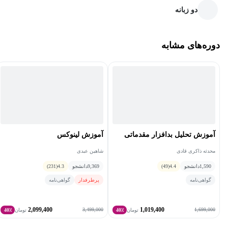
دو زبانه
دوره‌های مشابه
آموزش تحلیل بدافزار مقدماتی
آموزش لینوکس
محدثه ذاکری قادی
شاهین عبدی
1,590
دانشجو
4.4
(49)
9,369
دانشجو
4.3
(231)
گواهی‌نامه
پرطرفدار
گواهی‌نامه
2,099,400
1,019,400
3,499,000
1,699,000
تومان
40٪
تومان
40٪