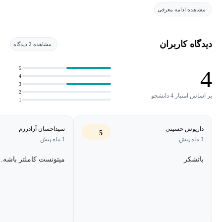
مشاهده ادامه معرفی
یک شرکت بزرگ که به دو یا چند ISP متصل است، کار می‌کنند، بسیار
مهم است. برخلاف پروتکل‌های IGP مانند OSPF یا EIGRP، BGP از
مجموعه‌ای از ویژگی‌ها برای تعیین بهترین مسیر به مقصد استفاده
دیدگاه کاربران
مشاهده 2 دیدگاه
می‌کند. گزینه‌های متعددی وجود دارد که می‌توانید از آن‌ها برای
دستکاری الگوهای ترافیک بهره ببرید.
5
4
4
3
نکات برجسته دوره در این دوره خواهید آموخت:
2
بر اساس امتیاز 4 دانشجو
1
BGP چیست.
داريوش حسيني
سیداحسان آزادرزم
5
تفاوت بین BGP داخلی و خارجی.
1 ماه پیش
1 ماه پیش
نحوه خواندن جدول BGP.
باتشکر
میتونست کاملتر باشه.
نحوه استفاده BGP از ویژگی‌های مختلف به جای معیار برای
تصمیم‌گیری در مورد مسیریابی.
جوامع BGP چیست.
نحوه فیلتر کردن شبکه‌های BGP.