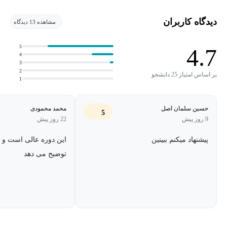
✓
آفلاین بودن و
بدون نیاز به اینترنت
دیدگاه کاربران
مشاهده 13 دیدگاه
✓ نداشتن محدودیت
زمانی ، تعدادی و اعتباری
5
4.7
4
3
✓ حفظ حریم خصوصی
به دلیلی اجرای آفلاین
2
بر اساس امتیاز 25 دانشجو
1
و خیلی برتری های دیگه نسبت به سایر برنامه ها و سایت های آنلاین ...
حسین سلمان اصل
محمد محمودی
5
9 روز پیش
22 روز پیش
پیشنهاد میکنم ببینین
این دوره عالی است و ا
توضیح می دهد