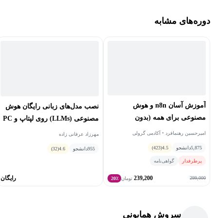
دوره‌های مشابه
آموزش آسان n8n و هوش
نصب مدل‌های زبانی رایگان هوش
مصنوعی برای همه (بدون
مصنوعی (LLMs) روی لپتاپ و PC
کدنویسی)
(آفلاین)
امیرحسین رهنمافرد • آکادمی گرولی
مهرزاد عرفانی زاده
5,875
دانشجو
4.5
(423)
955
دانشجو
4.6
(32)
پرطرفدار
گواهی‌نامه
239,200
رایگان
299,000
تومان
20٪
سروش همایونی