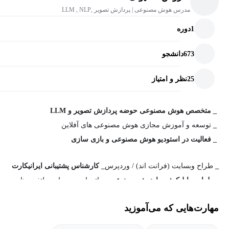
مدرس هوش مصنوعی | پردازش تصویر ,LLM , NLP
1
دوره
673
دانشجو
25
نظر و امتیاز
_ متخصص هوش مصنوعی حوضه پردازش تصویر و LLM
_
توسعه و آموزش مجازی هوش مصنوعی های آفلاین
_ فعالیت در استودیو هوش مصنوعی و بازی سازی
_
طراح وبسایت (فرانت اند) / وردپرس
_ کارشناس پشتیبانی ایرانیکارت
_ طراحی اپلیکیشن با هوش مصنوعی
_
اتوماسیون سازی پلتفرم ها
_
امنیت اطلاعات و حریم خصوصی
...
مهارت‌هایی که می‌آموزید