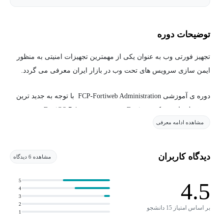
توضیحات دوره
تجهیز فورتی وب به عنوان یکی از مهمترین تجهیزات امنیتی به منظور
ایمن سازی سرویس های تحت وب در بازار ایران معرفی می گردد.
دوره ی آموزشی FCP-Fortiweb Administration با توجه به جدید ترین
سرفصل های شرکت Fortinet بر روی نسخه ی FortiOS 7.4 به صورت
مشاهده ادامه معرفی
سناریو محور و عملیاتی آموزش داده شده است.
در این دوره ی آموزشی تمامی ویژگی های تجهیز فورتی وب ، صفر تا
دیدگاه کاربران
مشاهده 6 دیدگاه
صد به صورت عملیاتی و کاربردی آموزش داده شده است.
5
4.5
یکی از چالش های مهم امروزه به منظور جلوگیری از نفوذ در سامانه
4
3
های تحت وب، ایمن سازی سرویس های تحت وب می باشد، به همین
2
بر اساس امتیاز 15 دانشجو
1
جهت یکی از راهکارهایی که میتوان حملات تحت وب را شناسایی و از