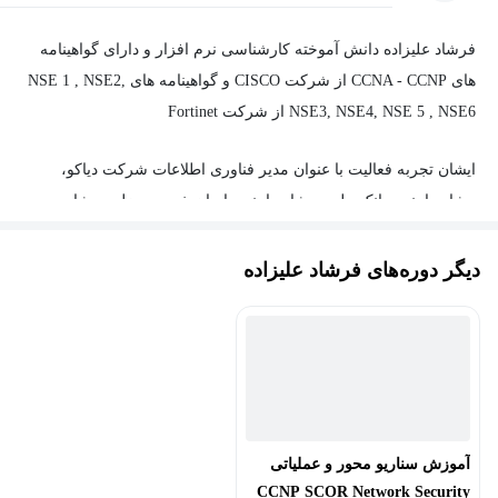
فرشاد علیزاده دانش آموخته کارشناسی نرم افزار و دارای گواهینامه
های CCNA - CCNP از شرکت CISCO و گواهینامه های NSE 1 , NSE2,
NSE3, NSE4, NSE 5 , NSE6 از شرکت Fortinet
ایشان تجربه فعالیت با عنوان مدیر فناوری اطلاعات شرکت دیاکو،
مشاور امنیت بانک ملی، مشاور امنیت ایران خودرو دیزل ، مشاور
امنیت شرکت سرمایه گذاری صحرا در کارناما داشته و هم اکنون به
عنوان مدیر فناوری اطلاعات شرکت تکتاکام ، مشاور و مدرس در حوزه
دیگر دوره‌های فرشاد علیزاده
ی شبکه و امنیت فعالیت میکنند.
از سوابق آموزشی ایشان میتوان به سابقه ی تدریس در بیش از ۱۰۰۰
ساعت دوره و کارگاه آموزشی در زمینه ی های شبکه و امنیت اشاره
نمود.
آموزش سناریو محور و عملیاتی
CCNP SCOR Network Security