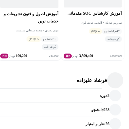
آموزش کارشناس SOC مقدماتی
آموزش اصول و فنون تشریفات و
خدمات نوین
سروش هادیان • آکادمی هانت لرن
میثم رضوی • محمد سبحانی سرشت
1,447
دانشجو
4.4
(82)
گواهی‌نامه
616
دانشجو
4.5
(111)
گواهی‌نامه
199,200
3,599,400
249,000
5,999,000
تومان
40٪
تومان
20٪
فرشاد علیزاده
2
دوره
928
دانشجو
26
نظر و امتیاز