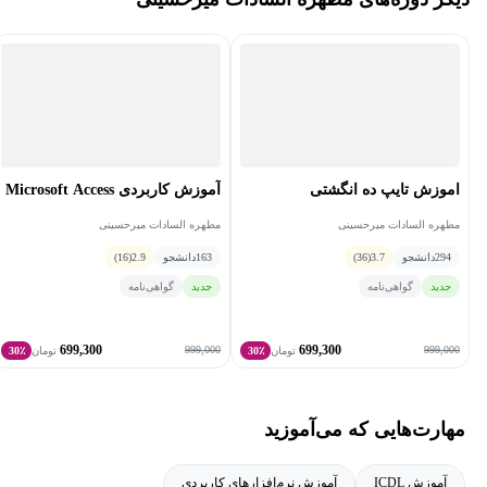
اموزش تایپ ده انگشتی
آموزش کاربردی Microsoft Access
مطهره السادات میرحسینی
مطهره السادات میرحسینی
294
دانشجو
3.7
(36)
163
دانشجو
2.9
(16)
جدید
گواهی‌نامه
جدید
گواهی‌نامه
699,300
699,300
999,000
999,000
تومان
30٪
تومان
30٪
مهارت‌هایی که می‌آموزید
آموزش ICDL
آموزش نرم‌افزارهای کاربردی