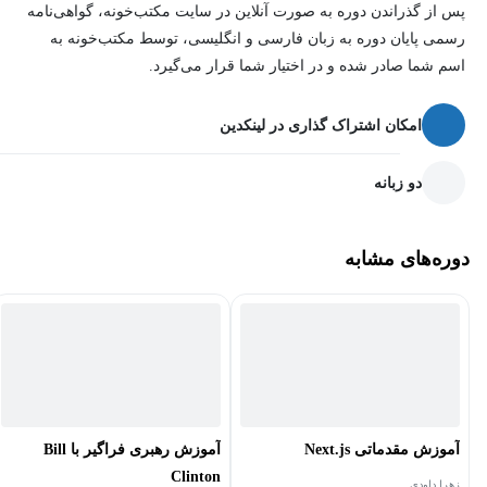
کار با AJAX
پس از گذراندن دوره به صورت آنلاین در سایت مکتب‌خونه، گواهی‌نامه
رسمی پایان دوره به زبان فارسی و انگلیسی، توسط مکتب‌خونه به
توسعه دادن پلاگین‌ها
اسم شما صادر شده و در اختیار شما قرار می‌گیرد.
شرکت‌های بزرگ بسیاری در جهان وجود دارند که از jQuery برای
امکان اشتراک گذاری در لینکدین
توسعه وب‌سایت‌های خود استفاده می‌کنند. مایکروسافت، گوگل، IBM
و نتفلیکس ازجمله این شرکت‌ها هستند. این کتابخانه محبوب و قدرتمند
دو زبانه
جاوا اسکریپت کارهای زیر را به‌راحتی انجام می‌دهد:
عملکرد برنامه را بهبود می‌بخشد.
دوره‌های مشابه
وب اپلیکیشن‌های سازگار با مرورگر را توسعه می‌دهد.
عمدتاً از ویژگی‌های جدید مرورگرهای جدید استفاده می‌کند.
کار کاربران را برای نوشتن کدهای تابع مرتبط با UI در حداقل
خطوط ممکن آسان می‌کند.
آموزش مقدماتی Next.js
آموزش رهبری فراگیر با Bill
دوره آموزش jquery به شما کمک می‌کند تا مهارت‌های خود را در زمینه
Clinton
زهرا داودی