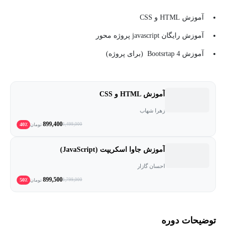
آموزش HTML و CSS
آموزش رایگان javascript پروژه محور
آموزش Bootsrtap 4 (برای پروژه)
آموزش HTML و CSS
زهرا شهاب
899,400
40٪
1,499,000
تومان
آموزش جاوا اسکریپت (JavaScript)
احسان گازار
899,500
50٪
1,799,000
تومان
توضیحات دوره