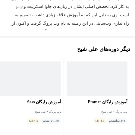
به کار کرد. تخصص اصلی ایشان در زبان‌های جاوا اسکریپت و php
دوره آموزش جی کوئری برای افراد زیر مناسب است:
است. وی به دلیل این که به آموزش علاقه زیادی داشت، تصمیم به
راه‌اندازی وب‌سایتی در این زمینه به نام وب پروگ گرفت و اکنون از
کسانی که به HTML & CSS مسلط هستند و می‌خواهند ظاهر
سال 1398 تاکنون توانسته‌است سهم کوچکی در آموزش به افراد
سایت خود را بهبود بخشند.
علاقه‌مند به برنامه‌نویسی را داشته باشد.
کسانی که به ساخت سایت‌های زیبا، تعاملی و جذاب علاقه‌مندند.
دیگر دوره‌های علی شیخ
کسانی که قصد دارند سایت‌های خود را مدرن‌تر کنند و اجزای
پیشرفته‌تری به آن بیفزایند.
بعد از فراگیری دوره آموزش Jquery چه مهارت‌هایی کسب
خواهید کرد؟
بعد از گذراندن دوره آموزش جی کوئری کاربران توانایی‌های زیر را
آموزش رایگان Emmet
آموزش رایگان Sass
کسب خواهند کرد:
وب ‌پروگ • علی شیخ
وب ‌پروگ • علی شیخ
2,248
دانشجو
4.6
(23)
4,180
دانشجو
4.5
(28)
آشنایی کامل با jQuery و ابزارهای موردنیاز برای کار با آن
انتخاب یک المنت با کمک جی کوئری، حذف و ایجاد تغییرات روی آن