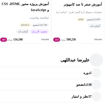
آموزش پروژه محور CSS ،HTML
آموزش صفر تا صد کامپیوتر
و JavaScript
انتشارات دیجیتال آریا گستر افزار • اساتید آریا
گستر
ابوالفضل وفادوست
2,654
دانشجو
4
(69)
10,749
دانشجو
4.6
(635)
گواهی‌نامه
محبوب کاربران
گواهی‌نامه
134,100
599,250
149,000
799,000
تومان
25٪
تومان
10٪
علیرضا عبداللهی
1
دوره
530
دانشجو
37
نظر و امتیاز