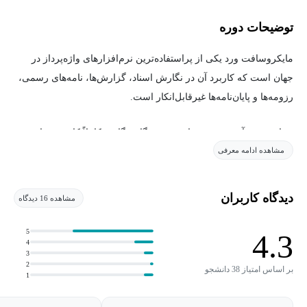
توضیحات دوره
مایکروسافت ورد یکی از پراستفاده‌ترین نرم‌افزارهای واژه‌پرداز در
جهان است که کاربرد آن در نگارش اسناد، گزارش‌ها، نامه‌های رسمی،
رزومه‌ها و پایان‌نامه‌ها غیرقابل‌انکار است.
در این دوره آموزشی، شما به‌صورت گام‌به‌گام و کاملاً کاربردی با
مشاهده ادامه معرفی
تمامی ابزارها و امکانات Microsoft Word آشنا خواهید شد و نحوه
استفاده حرفه‌ای از آن‌ها را فرا خواهید گرفت.
دیدگاه کاربران
مشاهده 16 دیدگاه
هدف این دوره، توانمندسازی فراگیر برای استفاده از قابلیت های ورد و
تهیه و ویرایش اسناد حرفه‌ای در محیط کار، دانشگاه یا هر موقعیت
5
4.3
4
رسمی دیگر است.
3
2
بر اساس امتیاز 38 دانشجو
1