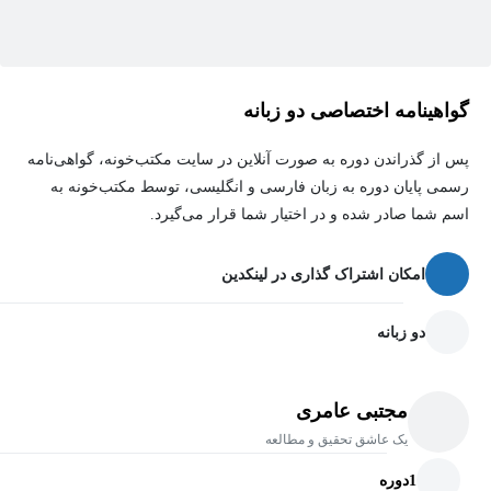
توسعه‌دهندگان پایتون که می‌خواهند وارد حوزه Data Science و AI
شوند.
متخصصان هوش مصنوعی که می‌خواهند پشت صحنه کتابخانه‌هایی
گواهینامه اختصاصی دو زبانه
مثل Pandas و PyTorch را درک کنند.
محققان و دانشگاهیانی که نیاز به محاسبات عددی با سرعت بالا
پس از گذراندن دوره به صورت آنلاین در سایت مکتب‌خونه، گواهی‌نامه
رسمی پایان دوره به زبان فارسی و انگلیسی، توسط مکتب‌خونه به
(High-Performance Computing) دارند.
اسم شما صادر شده و در اختیار شما قرار می‌گیرد.
پیش‌نیازها (Requirements):
امکان اشتراک گذاری در لینکدین
آشنایی پایه با زبان برنامه‌نویسی پایتون (متغیرها، حلقه‌ها و توابع).
دو زبانه
هیچ دانش ریاضی پیشرفته‌ای نیاز نیست؛ مفاهیم در طول دوره به
زبان ساده تدریس می‌شوند.
مجتبی عامری
یک عاشق تحقیق و مطالعه
1
دوره