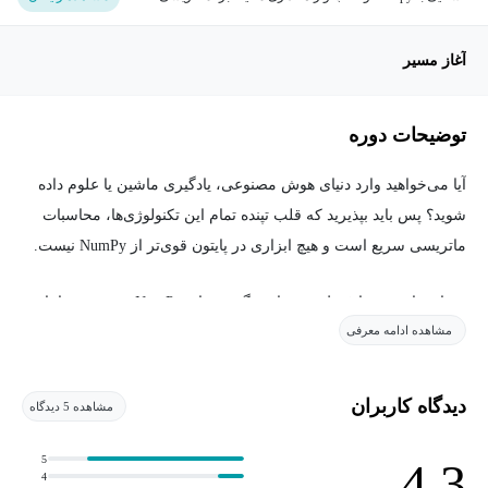
آغاز مسیر
توضیحات دوره
آیا می‌خواهید وارد دنیای هوش مصنوعی، یادگیری ماشین یا علوم داده
شوید؟ پس باید بپذیرید که قلب تپنده تمام این تکنولوژی‌ها، محاسبات
ماتریسی سریع است و هیچ ابزاری در پایتون قوی‌تر از NumPy نیست.
بسیاری از دوره‌ها فقط به شما می‌گویند توابع NumPy چه هستند؛ اما
مشاهده ادامه معرفی
این دوره به شما یاد می‌دهد که چگونه ماتریس ها و ابعاد مختلف آن ها
را درک کنید و از NumPy برای حل چالش‌های واقعی استفاده کنید. در
این دوره از آخرین نسخه پایتون (Python 3.14) و Numpy 2.4 استفاده
دیدگاه کاربران
مشاهده 5 دیدگاه
می‌کنیم تا از بالاترین سرعت و بهینه‌سازی‌ها بهره‌مند شوید.
5
4.3
4
چه چیزهایی در این دوره یاد می‌گیرید؟