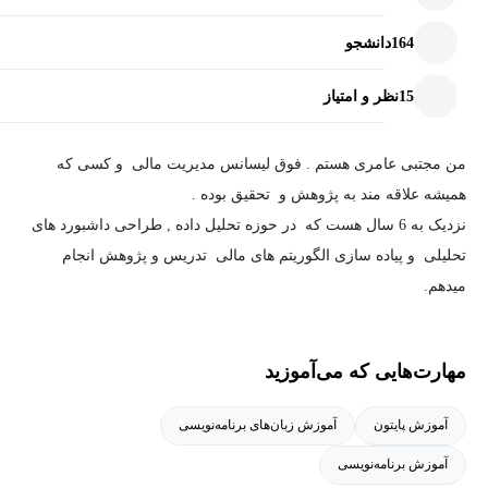
164
دانشجو
15
نظر و امتیاز
من مجتبی عامری هستم . فوق لیسانس مدیریت مالی و کسی که
همیشه علاقه مند به پژوهش و تحقیق بوده .
نزدیک به 6 سال هست که در حوزه تحلیل داده , طراحی داشبورد های
تحلیلی و پیاده سازی الگوریتم های مالی تدریس و پژوهش انجام
میدهم.
در طی این این سال هایی که فعالیت کردم تونستم با ارائه خدمات
مهارت‌هایی که می‌آموزید
متعدد تحلیلی بر اساس شاخص های کلیدی کسب و کار برای شرکت
های نو پا و رو به رشد زمینه مناسبی را برای آن ها فراهم کنم تا با
آموزش پایتون
آموزش زبان‌های برنامه‌نویسی
تصمیمات درست بتوانند در طی سال های آتی به مسیر رو به رشدشان
آموزش برنامه‌نویسی
ادامه بدهند.