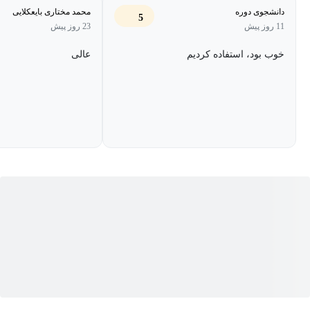
دانشجوی دوره
محمد مختاری بایعکلایی
بازاریابان و تحلیلگران کسب‌وکار
5
11 روز پیش
23 روز پیش
متخصصان منابع انسانی (جهت غربالگری اطلاعات عمومی)
خوب بود، استفاده کردیم
عالی
دانشجویان و علاقه‌مندان به حوزه اطلاعات و امنیت