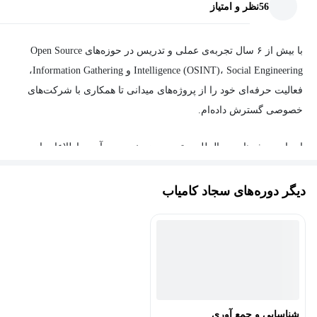
56
نظر و امتیاز
با بیش از ۶ سال تجربه‌ی عملی و تدریس در حوزه‌های Open Source
Intelligence (OSINT)، Social Engineering و Information Gathering،
فعالیت حرفه‌ای خود را از پروژه‌های میدانی تا همکاری با شرکت‌های
خصوصی گسترش داده‌ام.
اجرای پروژه‌های بین‌المللی متعدد در زمینه‌ی جمع‌آوری اطلاعات از
منابع باز، تحلیل رفتار انسانی و شناسایی ریسک‌های امنیتی، باعث شده
تا با آخرین متدولوژی‌های جهانی و چالش‌های واقعی این حوزه به‌خوبی
دیگر دوره‌های سجاد کامیاب
آشنا باشم.
باور من به تدریس، فراتر از انتقال دانش است؛ در هر دوره، ضمن
ارائه‌ی تجربیات کاربردی و کیس‌های واقعی، از هنرجویان خود نیز
می‌آموزم تا نگاه‌ها تازه‌تر و رویکردها پویاتر شود. هدفم تربیت نیروهایی
است که نه‌تنها از اطلاعات محافظت کنند، بلکه بتوانند از داده‌های
شناسایی و جمع آوری