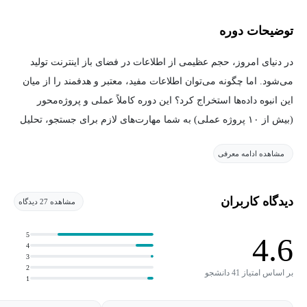
توضیحات دوره
در دنیای امروز، حجم عظیمی از اطلاعات در فضای باز اینترنت تولید
می‌شود. اما چگونه می‌توان اطلاعات مفید، معتبر و هدفمند را از میان
این انبوه داده‌ها استخراج کرد؟ این دوره کاملاً عملی و پروژه‌محور
(بیش از ۱۰ پروژه عملی) به شما مهارت‌های لازم برای جستجو، تحلیل
و بهره‌برداری قانونی از اطلاعات موجود در فضای باز را آموزش
مشاهده ادامه معرفی
می‌دهد. بدون نیاز به هک، نفوذ یا ابزارهای غیرمجاز، صرفاً با تکیه بر
منابع آزاد و تکنیک‌های هوشمندانه.
دیدگاه کاربران
مشاهده 27 دیدگاه
مخاطبین دوره:
5
4.6
4
کارشناسان امنیت سایبری
3
2
خبرنگاران تحقیقی
بر اساس امتیاز 41 دانشجو
1
پژوهشگران و تحلیلگران حوزه امنیت