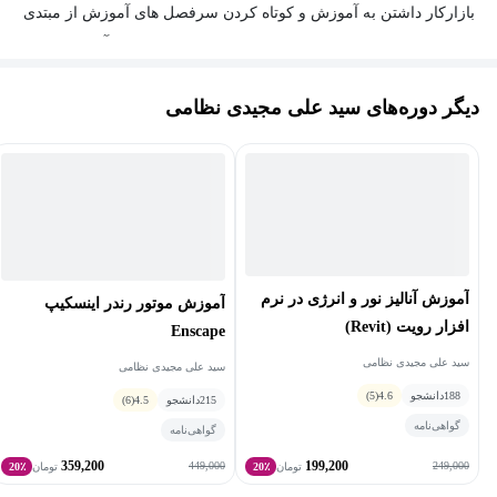
بازارکار داشتن به آموزش و کوتاه کردن سرفصل های آموزش از مبتدی
تا حرفه ای این نیاز را برطرف کنم. از اینرو ابتدا اقدام به آموزش
اطرافیانم کردم و مواردی که بارها تکرار میشد را برای آنها ضبط می
دیگر دوره‌های سید علی مجیدی نظامی
کردم و در نهایت بر آن شدم که یک دوره آموزشی جامع در این خصوص
ضبط کنم تا این موارد را تا جای ممکن پوشش دهد.
امیداوارم از این آموزش لذت ببرید و ما را از نکات ارزنده خود بهره
مند سازید.
آموزش آنالیز نور و انرژی در نرم
آموزش موتور رندر اینسکیپ
افزار رویت (Revit)
Enscape
سید علی مجیدی نظامی
سید علی مجیدی نظامی
188
دانشجو
4.6
(5)
215
دانشجو
4.5
(6)
گواهی‌نامه
گواهی‌نامه
359,200
199,200
449,000
249,000
تومان
20٪
تومان
20٪