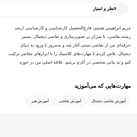
9
نظر و امتیاز
مریم ابراهیمی هستم، فارغ‌التحصیل کارشناسی و کارشناسی ارشد
رشته نقاشی، با تمرکز بر تصویرسازی و نقاشی دیجیتال. مسیر
حرفه‌ای من از نقاشی سنتی آغاز شد و به‌مرور با ورود به دنیای
دیجیتال، تلاش کردم تا مهارت‌های کلاسیک را با ابزارهای معاصر ترکیب
کنم و به بیانی شخصی در آثارم برسم. علاقه اصلی من در حوزه
تصویرسازی است؛ جایی که روایت، تخیل و فرم در کنار هم معنا پیدا
می‌کنند. در سال‌های اخیر به‌صورت جدی در زمینه نقاشی دیجیتال،
مهارت‌هایی که می‌آموزید
طراحی کاراکتر، و تصویرسازی مفهومی فعالیت داشته‌ام و همزمان
تجربه تدریس نرم‌افزارهای گرافیکی و مبانی طراحی و نقاشی را نیز
آموزش نقاشی دیجیتال
آموزش نقاشی
آموزش هنر
کسب کرده‌ام. در تدریس، تمرکز من فقط انتقال تکنیک نیست؛ بلکه
کمک به هنرجو برای پیدا کردن نگاه شخصی و تقویت خلاقیت است.
سعی می‌کنم مفاهیم را ساده، کاربردی و مرحله‌به‌مرحله آموزش بدهم
تا هنرجو بتواند به‌صورت مستقل مسیر خودش را ادامه دهد. تجربه کار