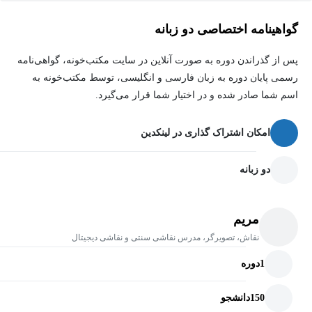
روی دستگاه‌های مختلف هستند در پایان این دوره، شما تسلط خوبی
گواهینامه اختصاصی دو زبانه
روی محیط و ابزارهای
SketchBook Pro
خواهید داشت و می‌توانید از
این نرم‌افزار به‌عنوان یک ابزار کاربردی در مسیر یادگیری و فعالیت‌های
پس از گذراندن دوره به صورت آنلاین در سایت مکتب‌خونه، گواهی‌نامه
هنری خود استفاده کنید.
رسمی پایان دوره به زبان فارسی و انگلیسی، توسط مکتب‌خونه به
اسم شما صادر شده و در اختیار شما قرار می‌گیرد.
امکان اشتراک گذاری در لینکدین
دو زبانه
مریم
نقاش، تصویرگر، مدرس نقاشی سنتی و نقاشی دیجیتال
1
دوره
150
دانشجو