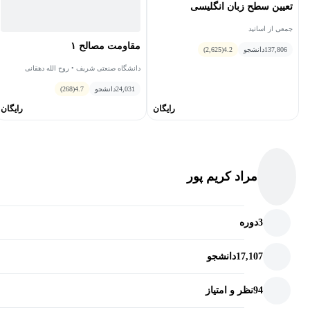
تعیین سطح زبان انگلیسی
جمعی از اساتید
مقاومت مصالح ١
137,806
دانشجو
4.2
(2,625)
دانشگاه صنعتی شریف • روح الله دهقانی
فیروزآبادی
24,031
دانشجو
4.7
(268)
رایگان
رایگان
مراد کریم پور
3
دوره
17,107
دانشجو
94
نظر و امتیاز