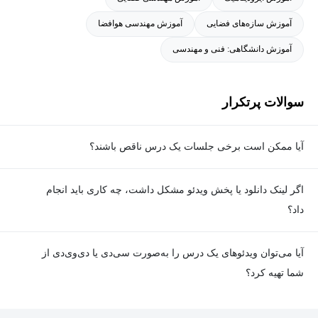
آموزش سازه‌های فضایی
آموزش مهندسی هوافضا
آموزش دانشگاهی: فنی و مهندسی
سوالات پرتکرار
آیا ممکن است برخی جلسات یک درس ناقص باشند؟
معمولا تمامی جلسات هر درس به‌طور کامل ضبط می‌شوند؛ اما گاهی
اگر لینک دانلود یا پخش ویدئو مشکل داشت، چه کاری باید انجام
به دلیل برخی ناهماهنگی‌ها ممکن است یک یا چند جلسه ضبط نشده
داد؟
باشد. جزئیات این موارد در توضیحات هر درس درج شده است.
در صورت مواجهه با هرگونه مشکل در دانلود یا پخش ویدئو، می‌توانید
آیا می‌توان ویدئوهای یک درس را به‌صورت سی‌دی یا دی‌وی‌دی از
از طریق صفحه ارتباط با ما اطلاع دهید تا تیم پشتیبانی به‌سرعت مشکل
شما تهیه کرد؟
را بررسی و رفع کند.
در حال حاضر امکان ارسال دروس به‌صورت سی‌دی یا دی‌وی‌دی وجود