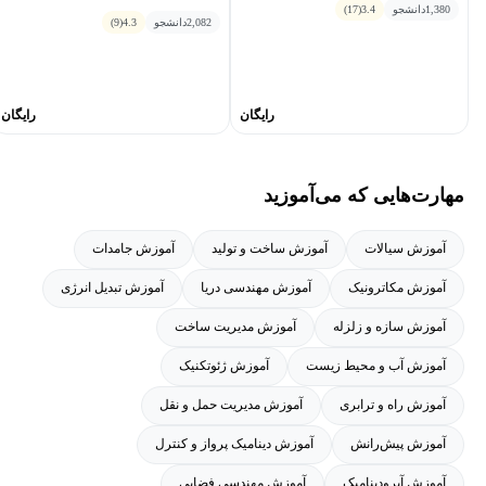
حمید پزشک • محمد قدسی • سعید جمشیدی •
1,380
دانشجو
3.4
(17)
2,082
دانشجو
4.3
(9)
مراد کریم پور • رحیم زارع نهندی • امیرحسین
جهانگیر • فتح الله فرهادی • کیارش محتشم
دولتشاهی • سعید نوروزیان ملکی • مهدی نجفی •
محمد گنج‌تابش
رایگان
رایگان
مهارت‌هایی که می‌آموزید
آموزش سیالات
آموزش ساخت و تولید
آموزش جامدات
آموزش مکاترونیک
آموزش مهندسی دریا
آموزش تبدیل انرژی
آموزش سازه و زلزله
آموزش مدیریت ساخت
آموزش آب و محیط زیست
آموزش ژئوتکنیک
آموزش راه و ترابری
آموزش مدیریت حمل و نقل
آموزش پیش‌رانش
آموزش دینامیک پرواز و کنترل
آموزش آیرودینامیک
آموزش مهندسی فضایی