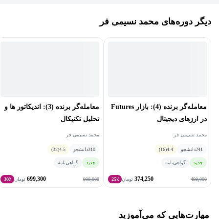
بعد از دست‌کم سه سال تجربه شکست‌های مداوم و چالش‌های فراوان،
سرانجام در نیمه دوم سال ۱۳۹۶ توانستم به یک شرایط مناسب و پایدار
دیگر دوره‌های محمد نسیمی فر
در بازار رمزارزها و بافاصله کوتاهی پس از آن، در بازار بورس و
فارکس برسم. سپس در سال ۱۳۹۸ با تأسیس آکادمی معامله‌گری
نسیمی فر و همچنین همکاری با سایر مؤسسات آموزشی، تلاش کردم
در قالب منتورینگ و دوره‌های تخصصی، به افراد علاقه‌مند کمک کنم تا
چالش‌های تبدیل‌شدن به یک معامله‌گر موفق را از میان بردارند و به
طور اصولی در این مسیر قدم بردارند.
معامله‌گر برنده (4): بازار Futures
معامله‌گر برنده (3): اندیکاتور ها و
در ارزهای دیجیتال
تحلیل تکنیکال
موشن‌گرافیک و ترید برای من آزادی مالی ایجاد کرد. اما تدریس، فراتر
محمد نسیمی فر
محمد نسیمی فر
از آن، حس ارزشمندی و مفیدبودن برای جامعه را به من داد. حسی که
241
دانشجو
4.4
(16)
310
دانشجو
4.5
(32)
باعث می‌شود همیشه با شوق فراوان، جلوی میکروفون بنشینم و
جدید
گواهی‌نامه
جدید
گواهی‌نامه
هرآنچه که در زندگی شخصی‌ام تحول ایجاد می‌کند را به دیگران تدریس
699,300
374,250
999,000
499,000
تومان
25٪
تومان
30٪
کنم.
مهارت‌هایی که می‌آموزید