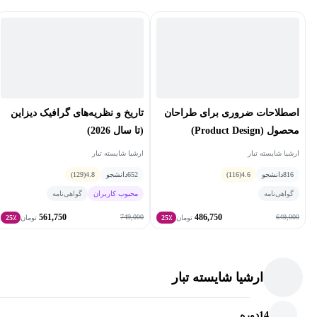
اصطلاحات ضروری برای طراحان
تاریخ و نظریه‌های گرافیک دیزاین
محصول (Product Design)
(تا سال 2026)
ارشیا شایسته تبار
ارشیا شایسته تبار
816
دانشجو
4.6
(116)
652
دانشجو
4.8
(129)
گواهی‌نامه
محبوب کاربران
گواهی‌نامه
561,750
486,750
749,000
649,000
تومان
25٪
تومان
25٪
ارشیا شایسته تبار
14
دوره