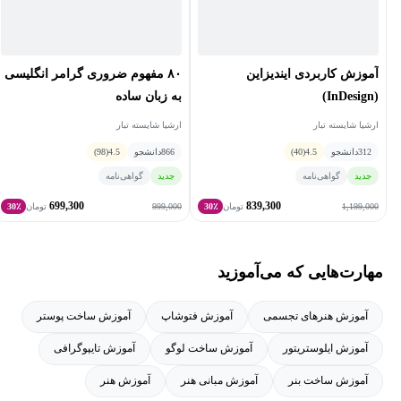
آموزش کاربردی ایندیزاین
۸۰ مفهوم ضروری گرامر انگلیسی
(InDesign)
به زبان ساده
ارشیا شایسته تبار
ارشیا شایسته تبار
312
دانشجو
4.5
(40)
866
دانشجو
4.5
(98)
جدید
گواهی‌نامه
جدید
گواهی‌نامه
699,300
839,300
999,000
1,199,000
تومان
30٪
تومان
30٪
مهارت‌هایی که می‌آموزید
آموزش هنرهای تجسمی
آموزش فتوشاپ
آموزش ساخت پوستر
آموزش ایلوستریتور
آموزش ساخت لوگو
آموزش تایپوگرافی
آموزش ساخت بنر
آموزش مبانی هنر
آموزش هنر