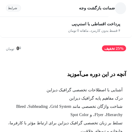
ضمانت بازگشت وجه
شرایط
پرداخت اقساطی با اسنپ‌پی
۴ قسط بدون کارمزد، ماهانه 0 تومان
0
0
25% تخفیف
تومان
آنچه در این دوره می‌آموزید
آشنایی با اصطلاحات تخصصی گرافیک دیزاین
درک مفاهیم پایه گرافیک دیزاین
شناخت واژگان تخصصی مانند Bleed ،Subheading ،Grid System
،Flyer ،Hierarchy و Spot Color
تسلط بر زبان تخصصی گرافیک دیزاین برای ارتباط مؤثر با کارفرما،
چاپخانه‌ و تیم‌های خلاقیت