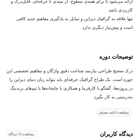
ارائه می‌شود تا برای همه‌ی سطوح، از مبتدی تا حرفه‌ای، قابل‌درک و
کاربردی باشد.
تنها علاقه به گرافیک دیزاین و تمایل به یادگیری مفاهیم جدید کافی
است و پیش‌نیاز دیگری ندارد.
توضیحات دوره
درک صحیح طراحی نیازمند شناخت دقیق واژگان و مفاهیم تخصصی این
حوزه است. یک طراح گرافیک حرفه‌ای باید بتواند زبان دنیای دیزاین را
در پروژه‌ها، گفتگو با کارفرما و همکاری با چاپخانه‌ها یا تیم‌های برندینگ
به‌درستی به کار بگیرد.
مشاهده ادامه معرفی
در این دوره، از اصطلاحاتی مانند Bleed، Subheading، Grid System،
دیدگاه کاربران
مشاهده 33 دیدگاه
Flyer، Hierarchy، Spot Color، Branding، Typography و ده‌ها واژه‌ی