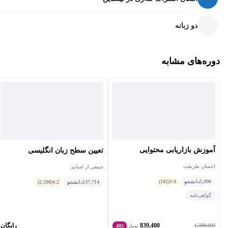
گرفت. جالب است بدانیم که ساختار اقتصادی روسیه برپایه «اقتصاد
بسته» بوده‌است برخلاف آمریکا و اروپا که با توصیه‌های آدام اسمیت و
دو زبانه
هم‌فکرانش اقتصاد باز را پیشه کرده‌بود. روس‌ها اولین فعالیت‌های
بازاریابی خود را به صورت انتشار آگهی‌هایی در مجلات برای فروش
دوره‌های مشابه
محصولات خود، انجام دادند.
آموزش بازاریابی محتوایی
تعیین سطح زبان انگلیسی
احسان طریقت
جمعی از اساتید
5,096
دانشجو
3.8
(182)
137,714
دانشجو
4.2
(2,598)
گواهی‌نامه
839,400
رایگان
1,399,000
تومان
40٪