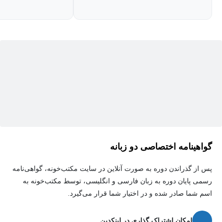
کسانی که کورس‌های بازاریابی یا مدیریتی را گذرانده‌اند با عبارت
«مشتری، پادشاه است» آشنایی دارند؛ اینکه چه بنگاه یا فردی برای
اولین بار از این جمله استفاده کرده مشخص نیست؛ اما می‌توان جریان
مفهومی این عبارت را در سخنان پیتر دراکر، به‌راحتی متوجه شد.
بازاریابی
ماهیتا یک فعالیت اجتماعی محسوب می‌شود؛ انسان نیز
فی‌ذاته به زیستن در اجتماع تمایل شدیدی دارد؛ بنابراین می‌توان ادعا
کرد که بازاریابی نیز مثل تمام فعالیت‌های اجتماعی دیگر، قدمتی به
اندازه تاریخ بشریت دارد. اما از زمانی که جوامع انسانی شروع به
گسترش یافت و مبادلات اقتصادی روند صعودی پیدا کرد این حرفه نیز
گواهینامه اختصاصی دو زبانه
مراحل رشد خود را با سرعت بیشتری طی‌نمود.
پس از گذراندن دوره به صورت آنلاین در سایت مکتب‌خونه، گواهی‌نامه
در تمام تمدن‌های بشری ازجمله مصر باستان، چین، هند، یونان و ...
رسمی پایان دوره به زبان فارسی و انگلیسی، توسط مکتب‌خونه به
نمونه‌هایی از رفتارها مشاهده شده‌است که روح بازاریابی در آن‌ها قابل
اسم شما صادر شده و در اختیار شما قرار می‌گیرد.
رویت است. اما نزدیک‌ترین فعالیت‌های بازاریابی که شباهت قابل
توجهی به بازاریابی به شکل امروزی دارد در روسیه تزار، صورت
امکان اشتراک گذاری در لینکدین