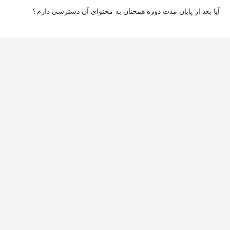
آیا بعد از پایان مدت دوره همچنان به محتوای آن دسترسی دارم؟
بله. پس از پایان مدت دوره نیز به ویدئوها، تمرین‌ها، پروژه‌ها و سایر
محتوای آموزشی دوره دسترسی خواهید داشت؛ اما امکان تصحیح
تمرین‌ها توسط پشتیبان دوره و دریافت گواهی‌نامه برای شما وجود
نخواهد داشت.