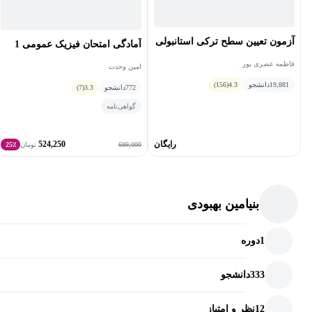
آزمون تعیین سطح ترکی استانبولی
آمادگی امتحان فیزیک عمومی 1
فاطمه عصری پور
امین وحدت
19,881
دانشجو
4.3
(156)
772
دانشجو
3.3
(7)
گواهی‌نامه
رایگان
524,250
699,000
تومان
25٪
بنیامین بهبودی
1
دوره
333
دانشجو
12
نظر و امتیاز