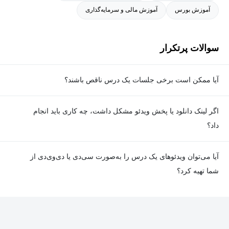
آموزش بورس
آموزش مالی و سرمایه‌گذاری
دانشگاه آزاد اسلامی واحد تبریز را دارند.
منابع این دوره شامل منابع رایجی هستند که در زمینه آموزش بورس
کالا مورداستفاده قرار داشته است. در کنار این موضوع الزامی که در
سوالات پرتکرار
برگزاری این دوره وجود دارد به اهمیت شناخت بازارهای مالی و بورس
کالا برای فعالین این حوزه مربوط می‌شود. به‌این‌ترتیب با شرکت در
آیا ممکن است برخی جلسات یک درس ناقص باشند؟
این دوره فعالین این حوزه می‌توانند با شناختی بهتر و دقیق‌تر به فعالیت
در بورس کالا مشغول شوند.
معمولا تمامی جلسات هر درس به‌طور کامل ضبط می‌شوند؛ اما گاهی
اگر لینک دانلود یا پخش ویدئو مشکل داشت، چه کاری باید انجام
به دلیل برخی ناهماهنگی‌ها ممکن است یک یا چند جلسه ضبط نشده
داد؟
باشد. جزئیات این موارد در توضیحات هر درس درج شده است.
در صورت مواجهه با هرگونه مشکل در دانلود یا پخش ویدئو، می‌توانید
آیا می‌توان ویدئوهای یک درس را به‌صورت سی‌دی یا دی‌وی‌دی از
از طریق صفحه ارتباط با ما اطلاع دهید تا تیم پشتیبانی به‌سرعت مشکل
شما تهیه کرد؟
را بررسی و رفع کند.
در حال حاضر امکان ارسال دروس به‌صورت سی‌دی یا دی‌وی‌دی وجود
ندارد و همه محتواها به شکل آنلاین ارائه می‌شوند.