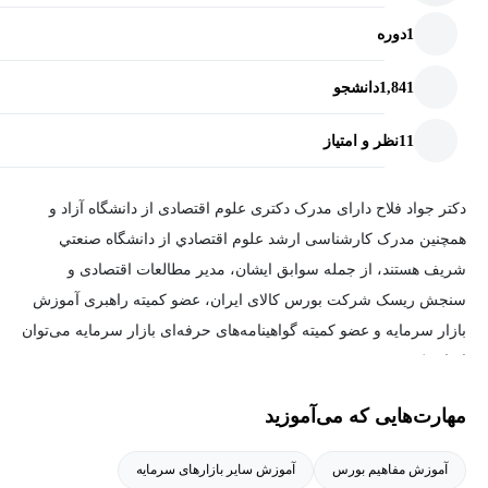
مفاهیم مربوط به بازارهای مالی، افراد می‌توانند در این دوره شرکت
1
دوره
کرده و از مباحث ارائه شده استفاده کنند.
1,841
دانشجو
به طور مشخص گروه‌های زیر می‌توانند مخاطبان اصلی‌ این دوره باشند:
11
نظر و امتیاز
کلیه فعالان بازارهای مالی و سرمایه‌گذاری
علاقه‌مندان به ورود به سرمایه‌گذاری در بازارها و ابزارهای بورس
دکتر جواد فلاح دارای مدرک دکتری علوم اقتصادی از دانشگاه آزاد و
کالای ایران
همچنین مدرک كارشناسی ارشد علوم اقتصادي از دانشگاه صنعتي
علاقه‌مندان به بازارهای دوطرفه (ابزار مشتقه)
شريف هستند، از جمله سوابق ایشان، مدير مطالعات اقتصادی و
سنجش ريسک شركت بورس كالای ايران، عضو كميته راهبری آموزش
علاقه‌مندان به بازارهای کالایی (فیزیکی)
بازار سرمايه و عضو کمیته گواهینامه‌های حرفه‌ای بازار سرمايه می‌توان
مدیران، تحلیلگران و کارشناسان نهادهای مالی و سرمایه‌گذاری
اشاره کرد.
مشاوران مالی و اقتصادی
مهارت‌هایی که می‌آموزید
ایشان همچنین سابقه تدریس دوره آموزشی معامله‌گری بورس کالا و
دانشجویان اقتصاد، مالی، حسابداری و…
قراردادهای مشتقه، کانون کارگزاران بورس و اوراق بهادار و دروس
آموزش مفاهیم بورس
آموزش سایر بازارهای سرمایه
اقتصاد خرد، اقصاد کلان، اقتصاد توسعه، اقتصاد صنعتی، اقتصاد کار در
منابع و الزاماتی که در این دوره مدنظر قرار داشته است: