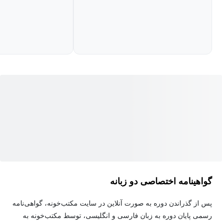
با تکرار و تمرین همراه با تکنیک هایی که در این دوره به شما آموزش
داده می شود ، تلفظ شما دقیق‌تر خواهد شد و یاد می‌گیرید چگونه
جملات انگلیسی را روان‌تر و طبیعی‌تر ادا کنید.
✨ لغات و اصطلاحات جدید را برای همیشه در ذهن تان تثبیت می شود!
کلماتی که با ملودی و هیجانِ این آهنگ آمیخته می‌شوند، به حافظه
بلندمدت شما می‌روند. شما مجموعه‌ای از لغات ارزشمند خواهید داشت
که همیشه در دسترس‌تان است.
🎶 گرامر را به روشی ساده و غیرمستقیم یاد بگیرید!
به جای درگیر شدن با قواعد خشک و پیچیده، ساختارهای گرامری را در
گواهینامه اختصاصی دو زبانه
قالب جملاتِ داستانیِ آهنگ می‌بینید و درک می‌کنید که چطور گرامر به
زیباتر شدن کلام کمک می‌کند.
پس از گذراندن دوره به صورت آنلاین در سایت مکتب‌خونه، گواهی‌نامه
رسمی پایان دوره به زبان فارسی و انگلیسی، توسط مکتب‌خونه به
چرا یادگیری با موسیقی؟