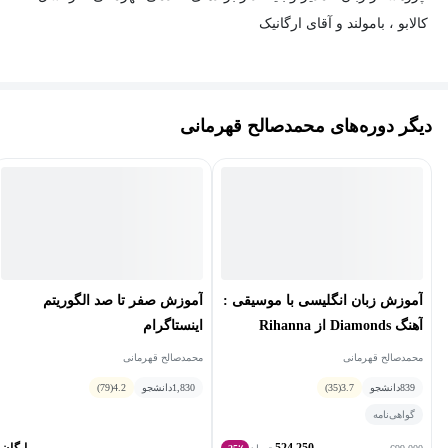
کالابو ، بامولند و آقای ارگانیک
دیگر دوره‌های محمدصالح قهرمانی
آموزش زبان انگلیسی با موسیقی :
آموزش صفر تا صد الگوریتم
آهنگ Diamonds از Rihanna
اینستاگرام
محمدصالح قهرمانی
محمدصالح قهرمانی
839
دانشجو
3.7
(35)
1,830
دانشجو
4.2
(79)
گواهی‌نامه