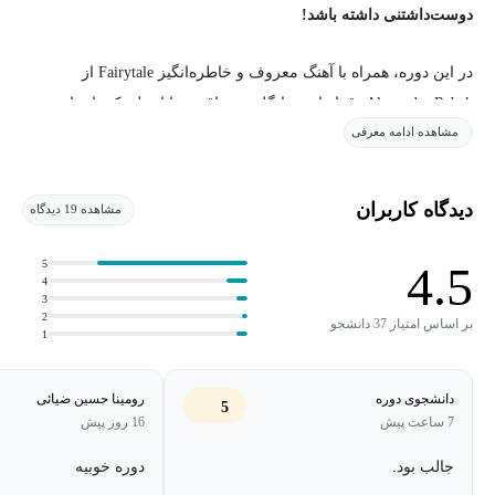
دوست‌داشتنی داشته باشد!
در این دوره، همراه با آهنگ معروف و خاطره‌انگیز Fairytale از
Alexander Rybak، قرار است انگلیسی واقعی را از دل یک داستان
مشاهده ادامه معرفی
موزیکال فرا بگیرید؛ همراه با نوت های ویولن، انرژی بالا و زبانی که
برای بیان احساسات و روایت‌گری در دنیای واقعی استفاده می‌شود.
دیدگاه کاربران
مشاهده 19 دیدگاه
پس از پایان این دوره، شما قادر خواهید بود:
5
4.5
🎻 آهنگ Fairytale را بدون نیاز به متن به راحتی متوجه خواهید شد!
4
3
2
بر اساس امتیاز 37 دانشجو
1
قدرت شنوایی شما به سطحی می‌رسد که دیگر درگیر سرعتِ آهنگ
نمی‌شوید؛ بلکه جزئیات داستان و تک‌تک کلمات را در میان ریتم
دانشجوی دوره
رومینا حسین ضیائی
موسیقی به وضوح می‌شنوید و درک می‌کنید.
5
7 ساعت پیش
16 روز پیش
🗣️ با اعتمادبه‌نفس بیشتر و لهجه‌ای دلنشین صحبت خواهید کرد!
جالب بود.
دوره خوبیه