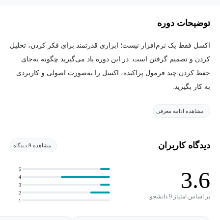
توضیحات دوره
اکسل فقط یک نرم‌افزار نیست؛ ابزاری قدرتمند برای فکر کردن، تحلیل
کردن و تصمیم گرفتن است. در این دوره یاد می‌گیرید چگونه به‌جای
حفظ کردن چند فرمول پراکنده، اکسل را به‌صورت اصولی و کاربردی
به کار بگیرید.
مشاهده ادامه معرفی
«اکسل چابک پلاس» با تمرکز بر مهارت‌های واقعی و پروژه‌محور
طراحی شده است. از مفاهیم پایه تا تکنیک‌های حرفه‌ای، همه‌چیز
به‌صورت عملی، مرحله‌به‌مرحله و قابل اجرا آموزش داده می‌شود.
دیدگاه کاربران
مشاهده 9 دیدگاه
هدف دوره این نیست که فقط ابزارها را بشناسید، بلکه این است که
بتوانید با اکسل در کوتاه‌ترین زمان مسئله حل کنید.
5
3.6
4
3
در طول آموزش، با سناریوهای کاربردی روبه‌رو می‌شوید: مدیریت
2
بر اساس امتیاز 9 دانشجو
1
داده‌ها، تحلیل اطلاعات، ساخت جدول‌ها و نمودارهای حرفه‌ای، کار با