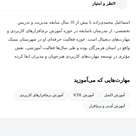
9
نظر و امتیاز
اسماعیل محمدی‌زاده با بیش از 16 سال سابقه مدیریت و تدریس
تخصصی، از مدرسان باسابقه در حوزه آموزش نرم‌افزارهای کاربردی و
مهارت‌های دیجیتال است. حوزه فعالیت حرفه‌ای او در شهرستان بستک
واقع در استان هرمزگان بوده و طی سال‌ها فعالیت آموزشی، نقش
مؤثری در توسعه مهارت‌های کاربردی هنرجویان و مدیران ایفا کرده
است.
مهارت‌هایی که می‌آموزید
او تجربه آموزش طیف گسترده‌ای از نرم‌افزارها و مهارت‌ها را در
کارنامه خود دارد؛ از ابزارهای اداری مانند ورد، اکسل و پاورپوینت
آموزش اکسل
آموزش ICDL
آموزش نرم‌افزارهای کاربردی
گرفته تا نرم‌افزارهای تخصصی و خلاقانه‌ای نظیر فتوشاپ، اتوکد،
آموزش آی‌تی و نرم‌افزار
اسکچاپ، لومیون ، پریمیر ، فیلمبرداری و همچنین حوزه‌های نوینی مانند
هوش مصنوعی، برنامه‌نویسی و مهارت‌های کاربردی موبایل و مارکتینگ.
محمدی‌زاده تاکنون به بیش از ۱1 هزار نفر در قالب دوره‌های سازمانی