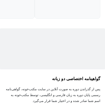
ارتباط با افراد جدید از طریق پیام‌های هوشمند و گسترش ارتباطات
کاری می‌پردازد. همچنین نحوه ساخت و مدیریت صفحه شرکتی
(LinkedIn Company Page)، انتشار محتوای سازمانی، بررسی آمار و
تحلیل عملکرد صفحات و بهینه‌سازی استراتژی‌های بازاریابی در لینکدین
را خواهید آموخت.
در پایان این دوره، با اصول برندینگ شخصی، بازاریابی ارگانیک در
لینکدین، تولید محتوا، افزایش تعامل کاربران و استفاده از ابزارهای
تحلیلی لینکدین آشنا خواهید شد و می‌توانید از این شبکه قدرتمند برای
رشد کسب‌وکار، جذب مشتری و توسعه فرصت‌های حرفه‌ای خود بهره
ببرید.
گواهینامه اختصاصی دو زبانه
پس از گذراندن دوره به صورت آنلاین در سایت مکتب‌خونه، گواهی‌نامه
رسمی پایان دوره به زبان فارسی و انگلیسی، توسط مکتب‌خونه به
اسم شما صادر شده و در اختیار شما قرار می‌گیرد.