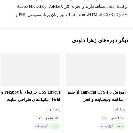
و Front-End تسلط دارند و تجربه کار با Adobe Photoshop ،Adobe
Illustrator ،HTML5 CSS3 ،jQuery و نیز زبان برنامه‌نویسی PHP و
WordPress را دارا هستند. وی سابقه فعالیت در زمینه برنامه‌نویسی در
شرکت‌ها و تدریس در حوزه‌های طراحی وب‌سایت را نیز دارند و
دیگر دوره‌های زهرا داودی
برنامه‌نویسی Laravel بصورت فول استک، برنامه‌نویسی وردپرس،
React و فریم‌ورک‌های جاوااسکریپت (JavaScript) از فعالیت‌های کاری و
تخصصی ایشان محسوب می‌شود.
آموزش Tailwind CSS 4.3 از صفر
CSS Layout حرفه‌ای با Flexbox و
| ساخت وب‌سایت واقعی
Grid | تکنیک‌های طراحی سایت
واکنش‌گرا
زهرا داودی
زهرا داودی
27
دانشجو
5
(3)
28
دانشجو
2
(1)
جدید
گواهی‌نامه
جدید
گواهی‌نامه