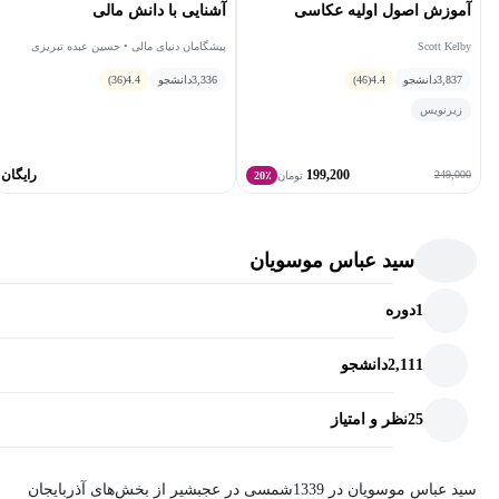
آموزش اصول اولیه عکاسی
آشنایی با دانش مالی
Scott Kelby
پیشگامان دنیای مالی • حسین عبده تبریزی
3,837
دانشجو
4.4
(46)
3,336
دانشجو
4.4
(36)
زیرنویس
199,200
رایگان
249,000
تومان
20٪
سید عباس موسویان
1
دوره
2,111
دانشجو
25
نظر و امتیاز
سید عباس موسویان در 1339شمسی در عجب‏شیر از بخش‌های آذربایجان