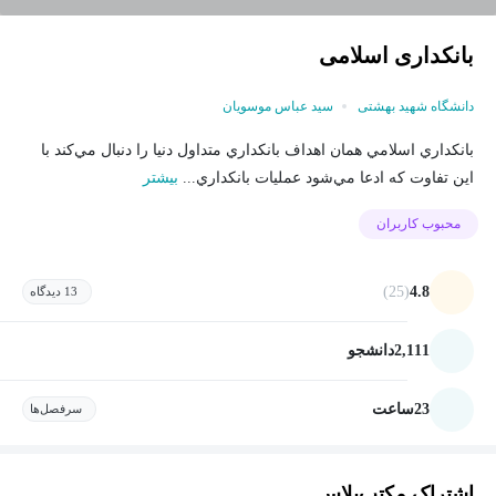
بانکداری اسلامی
دانشگاه شهید بهشتی
سید عباس موسویان
بانكداري اسلامي همان اهداف بانكداري متداول دنيا را دنبال مي‌كند با
اين تفاوت كه ادعا مي‌شود عمليات بانكداري...
بیشتر
محبوب کاربران
(25)
4.8
13 دیدگاه
2,111
دانشجو
23
ساعت
سرفصل‌ها
اشتراک مکتب‌پلاس