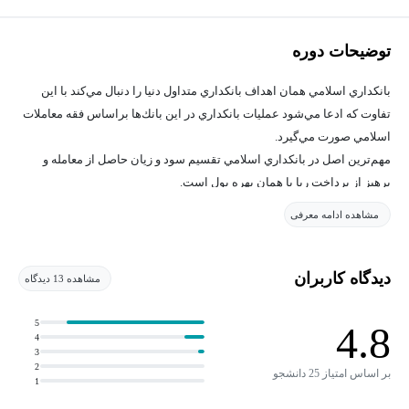
توضیحات دوره
بانكداري اسلامي همان اهداف بانكداري متداول دنيا را دنبال مي‌كند با اين
تفاوت كه ادعا مي‌شود عمليات بانكداري در اين بانك‌ها براساس فقه معاملات
اسلامي صورت مي‌گيرد.
مهم‌ترين اصل در بانكداري اسلامي تقسيم سود و زيان حاصل از معامله و
پرهيز از پرداخت ربا يا همان بهره پول است.
مشاهده ادامه معرفی
دیدگاه کاربران
مشاهده 13 دیدگاه
5
4.8
4
3
2
بر اساس امتیاز 25 دانشجو
1