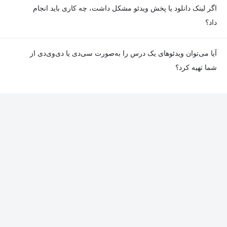
معمولا تمامی جلسات هر درس به‌طور کامل ضبط می‌شوند؛ اما گاهی
اگر لینک دانلود یا پخش ویدئو مشکل داشت، چه کاری باید انجام
به دلیل برخی ناهماهنگی‌ها ممکن است یک یا چند جلسه ضبط نشده
داد؟
باشد. جزئیات این موارد در توضیحات هر درس درج شده است.
در صورت مواجهه با هرگونه مشکل در دانلود یا پخش ویدئو، می‌توانید
آیا می‌توان ویدئوهای یک درس را به‌صورت سی‌دی یا دی‌وی‌دی از
از طریق صفحه ارتباط با ما اطلاع دهید تا تیم پشتیبانی به‌سرعت مشکل
شما تهیه کرد؟
را بررسی و رفع کند.
در حال حاضر امکان ارسال دروس به‌صورت سی‌دی یا دی‌وی‌دی وجود
ندارد و همه محتواها به شکل آنلاین ارائه می‌شوند.