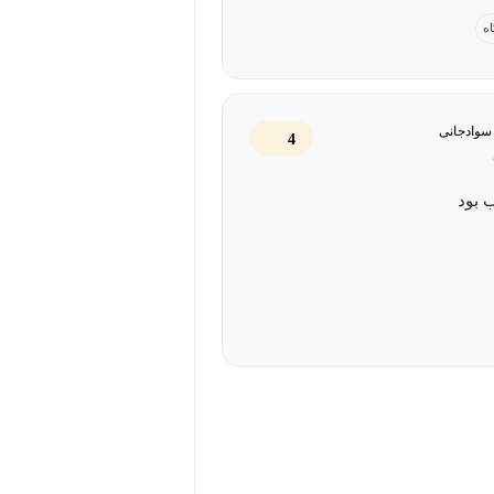
 راه هم صحبت میکنه. امیدوارم به
اه
 های بعدی دوره هم منتشر بشه.
دنیای برنامه‌نویسی برای اتوکد هستند.
پایداری، سازگاری بسیار خوب و سهولت
سوادجانی
4
روزبه‌روز جایگاه ویژه‌ای در زمینه
 بود