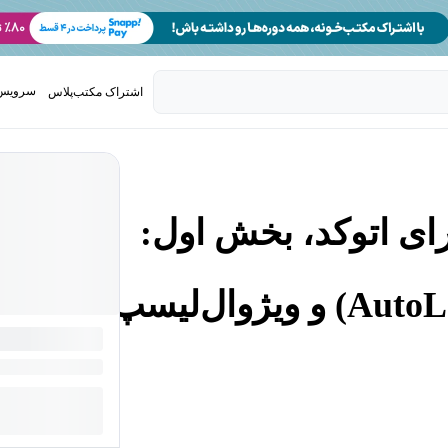
سرویس 
اشتراک مکتب‌پلاس
تدریس ک
ای اتوکد، بخش اول:
زبان های اتولیسپ (AutoLISP) و ویژوال‌لیسپ