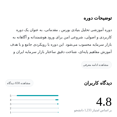
توضیحات دوره
دوره آموزشی تحلیل بنیادی بورس ـ مقدماتی، به عنوان یک دوره
کاربردی و اصولی، شروعی امن برای ورود هوشمندانه و آگاهانه به
بازار سرمایه محسوب می‌شود. این دوره با رویکردی جامع و با هدف
آموزش مفاهیم پایه‌ای، شناخت دقیق ساختار بازار سرمایه ایران و
تکنیک‌های تحلیل بنیادی سهام تدوین شده است تا تمامی علاقه‌مندان،
مشاهده ادامه معرفی
حتی بدون پیش‌زمینه یا تجربه قبلی، بتوانند اصول و فنون سرمایه‌گذاری
موفق را بیاموزند. این دوره رایگان به عنوان نقطه آغاز مطمئن، فرصتی
بی‌نظیر را برای افراد فراهم می‌آورد تا ضمن آشنایی با فضای بورس،
دیدگاه کاربران
مشاهده 658 دیدگاه
میزان علاقه و استعداد خود را در این حوزه ارزیابی کنند و با اطمینان
خاطر بیشتری مسیر آینده سرمایه‌گذاری خود را ترسیم نمایند.
5
4.8
4
3
2
آنچه در این دوره می‌آموزید
۱. راهنمای جامع ورود به بازار بورس
بر اساس امتیاز 1,233 دانشجو
1