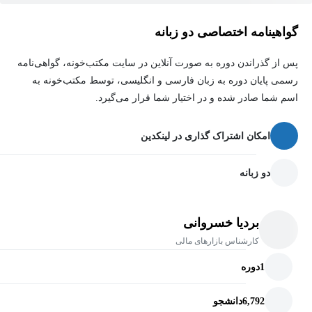
سرمایه‌گذاری در سهام با سایر دارایی‌ها (ملک، طلا و غیره)،
استراتژی‌های معاملاتی در شرایط پرریسک، بررسی روانشناسی بازار
گواهینامه اختصاصی دو زبانه
و ویژگی‌های یک سیستم معاملاتی مناسب.
پس از گذراندن دوره به صورت آنلاین در سایت مکتب‌خونه، گواهی‌نامه
۴. تحلیل، ارزش‌گذاری و انتخاب سهام
رسمی پایان دوره به زبان فارسی و انگلیسی، توسط مکتب‌خونه به
اسم شما صادر شده و در اختیار شما قرار می‌گیرد.
تحلیل بنیادی برای انتخاب سهام برتر، بررسی متغیرهای کلیدی، مقایسه
ارزش و قیمت بازار، آموزش نحوه مطالعه گزارشات مالی، درک زبان
امکان اشتراک گذاری در لینکدین
تجارت، معرفی سیستم معاملاتی FIS، تفاوت سرمایه‌گذاری در بورس
دو زبانه
با سرمایه‌گذاری‌های فیزیکی و شناسایی فرصت‌ها در بازارهای مالی.
۵. کسب درآمد غیرفعال و بازنشستگی زودهنگام
بردیا خسروانی
کارشناس بازارهای مالی
بررسی راهکارهای عملی برای سرمایه‌گذاری هوشمندانه و کسب درآمد
غیرفعال، درک عمیق صورت‌های مالی، آموزش کامل گزارشات سود و
1
دوره
زیان، اهمیت وجود یک سیستم معاملاتی کارآمد برای موفقیت در بازار
6,792
دانشجو
سرمایه.