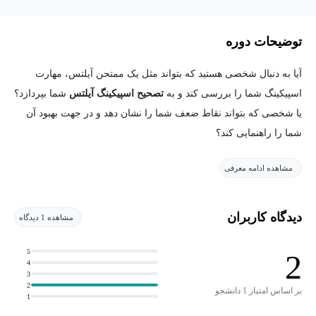
توضیحات دوره
آیا به دنبال شخصی هستید که بتواند مثل یک ممتحن آیلتس، مهارت
اسپیکینگ شما را بررسی کند و به
تصحیح اسپیکینگ آیلتس
شما بپردازد؟
یا شخصی که بتواند نقاط ضعف شما را نشان دهد و در جهت بهبود آن
شما را راهنمایی کند؟
مشاهده ادامه معرفی
بهبود مهارت اسپیکینگ به تنهایی و بدون راهنمایی افراد باتجربه بسیار
دیدگاه کاربران
مشاهده 1 دیدگاه
دشوار است. کمک گرفتن از یک شخص با تجربه و متخصص که شناخت
کافی از آزمون آیلتس دارد، می‌تواند نمره‌ی شما را به مقدار قابل
5
2
4
توجهی بهبود ببخشد. در این مجموعه شما فرصتی می‌یابید تا بتوانید قبل
3
از آزمون اصلی، خود را به چالش بکشید و مهارت خود را بهبود ببخشید.
2
بر اساس امتیاز 1 دانشجو
1