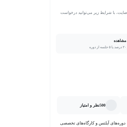
ت، با شرایط زیر می‌توانید درخواست
بخش اسپیکینگ آیلتس (IELTS Speaking) به طور کل شامل یک مصاحبه‌ی حضوری است که بین ۱۱ الی ۱۴
ر طول مصاحبه، زمان تحت کنترل دقیق
مشاهده
ره
 دقیقه پرسش و پاسخ در خصوص موضوعاتی عمومی (اصطلاحا
500
نظر و امتیاز
ر این قسمت یک Task Card توسط ممتحن به متقاضی داده می‌شود. روی این
Card موضوعی نوشته شده که با تعدادی سوال تحت عنوان Follow-up Questions همراه است و متقاضی
وره‌های آیلتس و کارگاه‌های تخصصی