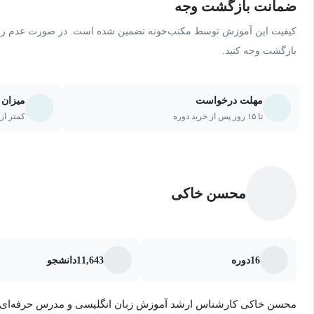
ضمانت بازگشت وجه
این مشکلات تهیه شده است.
کیفیت این آموزش توسط مکتب‌خونه تضمین شده است. در صورت عدم رضای
بازگشت وجه کنید.
دقیقه به طول می‌انجامد و ممتحن صدای متقاضی را ضبط می‌کند و د
مهلت درخواست
میزان 
ممتحن است.
تا ۱۵ روز پس از خرید دوره
کمتر از ۲۰ درصد یا ۵ جلسه از دو
اسپیکینگ آیلتس شامل ۳ قسمت است:
محسن خاکی
۱- قسمت اول: Introduction حدود ۴ الی ۵
Familiar) انجام می‌شود. مانند: شغل، تحصیلات، سرگرمی‌ها، محل زندگی، علایق، آب و هوا و...
16
دوره
11,643
دانشجو
۲- قسمت دوم: (Cue Card) د
محسن خاکی کارشناس ارشد آموزش زبان انگلیسی و مدرس حرفه‌ای د