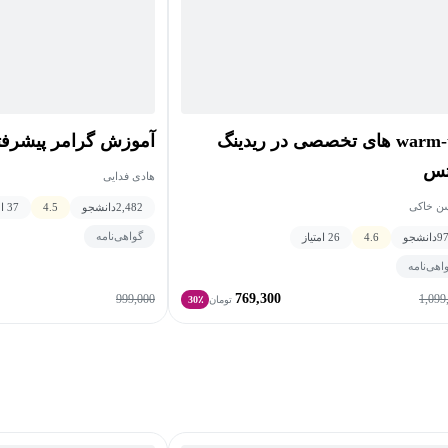
به عبارت دیگر، هر فایل صوتی Part 1 باید حداکثر ۶۰ ثانیه، هر فایل صوتی Cue Card بین ۱ الی ۲ دقیقه و هر
ای داشته باشد. درصورتی که فایل صوتی فرستاده شده
warm-up های تخصصی در ریدینگ
آموزش گرامر پیشرفته
تس
کسانی که به دنبال تمرین بیشتر در این خصوص هستند می‌توانند از مجموعه‌های 7تایی و یا 15تایی استفاده
هادی فدایی
شاهده هستند.
ن خاکی
2,482
دانشجو
4.5
37 امتیاز
گواهی‌نامه
9
دانشجو
4.6
26 امتیاز
اهی‌نامه
769,300
999,000
1,099
تومان
30٪
ت ریاست جمهوری)