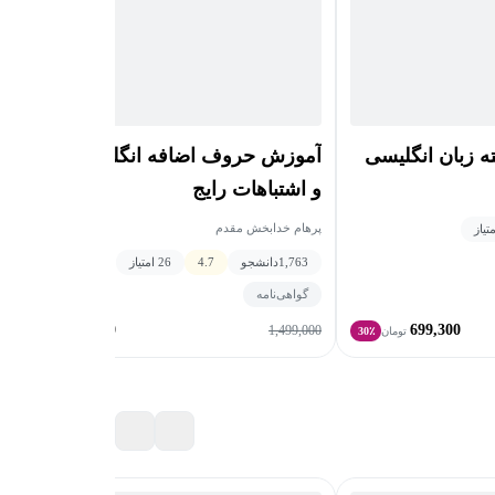
 زبان انگلیسی
آموزش حروف اضافه انگلیسی؛ کاربرد
و اشتباهات رایج
پرهام خدابخش مقدم
1,763
دانشجو
4.7
26 امتیاز
گواهی‌نامه
899,400
699,300
1,499,000
تومان
30٪
تومان
40٪