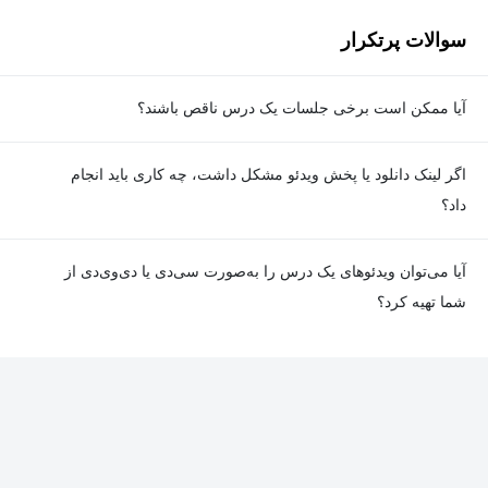
سوالات پرتکرار
آیا ممکن است برخی جلسات یک درس ناقص باشند؟
معمولا تمامی جلسات هر درس به‌طور کامل ضبط می‌شوند؛ اما گاهی
اگر لینک دانلود یا پخش ویدئو مشکل داشت، چه کاری باید انجام
به دلیل برخی ناهماهنگی‌ها ممکن است یک یا چند جلسه ضبط نشده
داد؟
باشد. جزئیات این موارد در توضیحات هر درس درج شده است.
در صورت مواجهه با هرگونه مشکل در دانلود یا پخش ویدئو، می‌توانید
آیا می‌توان ویدئوهای یک درس را به‌صورت سی‌دی یا دی‌وی‌دی از
از طریق صفحه ارتباط با ما اطلاع دهید تا تیم پشتیبانی به‌سرعت مشکل
شما تهیه کرد؟
را بررسی و رفع کند.
در حال حاضر امکان ارسال دروس به‌صورت سی‌دی یا دی‌وی‌دی وجود
ندارد و همه محتواها به شکل آنلاین ارائه می‌شوند.