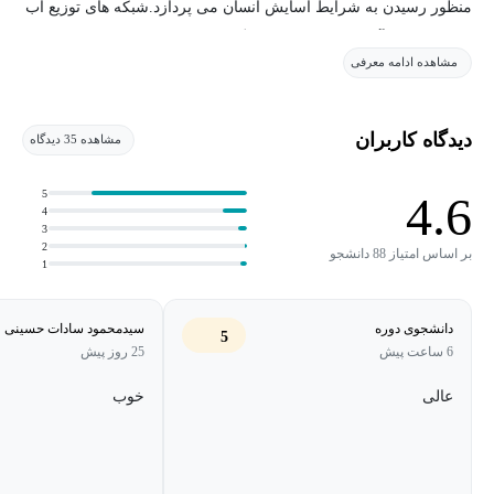
منظور رسیدن به شرایط آسایش انسان می پردازد.شبکه های توزیع آب
مصرفی،جمع آوری فاضلاب و توزیع گاز طبیعی سایر بخش های اصلی
مشاهده ادامه معرفی
تاسیسات مکانیکی ساختمان را تشکیل می دهد.
برای دانلود جداول درس از این
لینک
استفاده کنید.
دیدگاه کاربران
مشاهده 35 دیدگاه
***متأسفانه جلسه اول این کلاس ضبط نشده‌است***
5
4.6
4
3
2
بر اساس امتیاز 88 دانشجو
1
دانشجوی دوره
سیدمحمود سادات حسینی
5
6 ساعت پیش
25 روز پیش
عالی
خوب