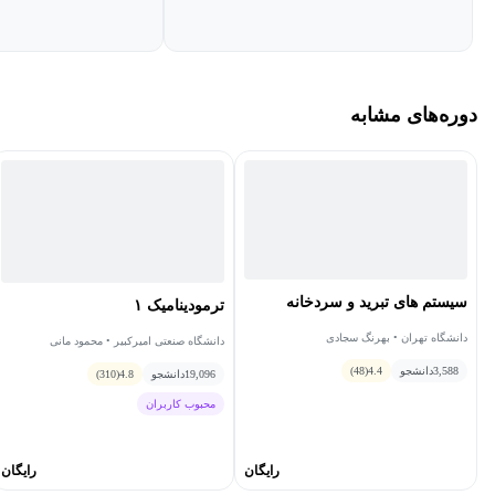
دوره‌های مشابه
سیستم های تبرید و سردخانه
ترمودینامیک ۱
دانشگاه تهران • بهرنگ سجادی
دانشگاه صنعتی امیرکبیر • محمود مانی
3,588
دانشجو
4.4
(48)
19,096
دانشجو
4.8
(310)
محبوب کاربران
رایگان
رایگان