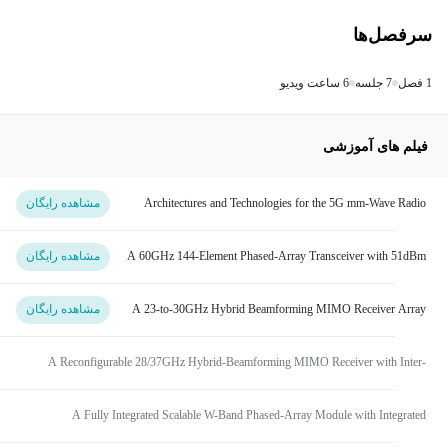
سرفصل‌ها
1 فصل
7 جلسه
6 ساعت ویدیو
فیلم های آموزشی
Architectures and Technologies for the 5G mm-Wave Radio
مشاهده رایگان
A 60GHz 144-Element Phased-Array Transceiver with 51dBm
مشاهده رایگان
Maximum EIRP and ±60° Beam Steering for Backhaul
Application.
A 23-to-30GHz Hybrid Beamforming MIMO Receiver Array
مشاهده رایگان
with Closed-Loop Multistage Front-End Beamformers for Full-
FoV Dynamic and
A Reconfigurable 28/37GHz Hybrid-Beamforming MIMO Receiver with Inter-
Band Carrier Aggregation and RF-Domain LMS Weight Adaptat
A Fully Integrated Scalable W-Band Phased-Array Module with Integrated
Antennas, Self-Alignment and Self-Test