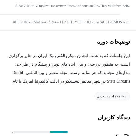
A 64GHz Full-Duplex Transceiver Front-End with an On-Chip Multifeed Self-
Interference-Canceling Antenna and an All-Passive Canc
RFIC2018 - RMo1A-4: A 9.4 - 11.7 GHz VCO in 0.12 μm SiGe BiCMOS with
-123 dBc/Hz Phase Noise at 1 MHz Offset for 5G Systems
توضیحات دوره
این جلسات که به همت انجمن میکروالکترونیک ایران در حال برگزاری
است، به منظور بررسی و بیان ایده های نوین و پیشگام در طراحی
مدارهای مجتمع که هر ساله توسط مجله معتبر و بین المللی Solid-
State Circuits در شهر سانفرانسیسکو در ایالت کالیفرنیا امریکا با نام
کنفرانس بین المللی این مجله به عبارت ISSCC برگزار می‌شود، در
مشاهده ادامه معرفی
دانشگاه‌های معتبر کشورمان تشکیل شده است. از این رو با همت این
انجمن و در جهت رسیدن به آینده‌ای روشن در این حوزه مجموعه
جلسات بررسی مقالات ISSCC2018 در سال تحصیلی 97-96 با ساختاری
دیدگاه کاربران
ارائه محور و بحث محور برگزار شد. این جلسات با هماهنگی به وجود
آمده توسط اساتید مطرح طراحی مجتمع کشورمان سازمان یافته که
5