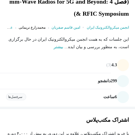
(فصل 4 :mm-Wave Radios for 5G and Beyond
& RFIC Symposium)
انجمن میکروالکترونیک ایران
امین قاسم صفریان
محمدزارع نریمانی
علی فتوت احمدی
این جلسات که به همت انجمن میکروالکترونیک ایران در حال برگزاری
است، به منظور بررسی و بیان ایده...
بیشتر
(3)
4.3
299
دانشجو
6
ساعت
سرفصل‌ها
اشتراک مکتب‌پلاس
با خرید اشتراک مکتب‌پلاس، علاوه بر این دوره، به بیش از ۴،۰۰۰ دوره