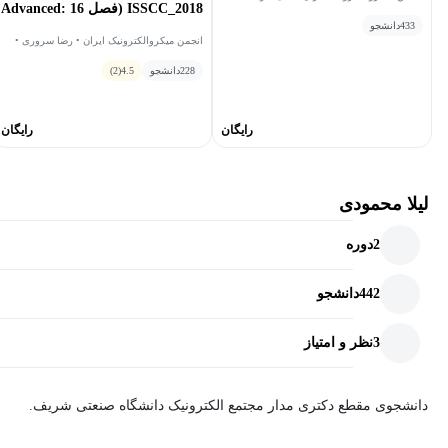
ISSCC_2018 (فصل 16 :Advanced
احمدی • جمعی از سخنران‌ها • صمد شیخایی
433
دانشجو
Optical and Wireline
انجمن میکروالکترونیک ایران • رضا سروری •
علی فتوت احمدی • محمدزارع نریمانی • سید
Techniques)
228
دانشجو
4.5
(2)
مجتبی یاهوئیان • امین قاسم صفریان • محمد
مهدی رجایی • فرهاد بیرقدار • مریم هاشمی
نسب
رایگان
رایگان
لیلا محمودی
2
دوره
442
دانشجو
3
نظر و امتیاز
دانشجوی مقطع دکتری مدار مجتمع الکترونیک دانشگاه صنعتی شریف.