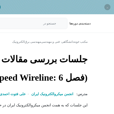
×
دسته‌بندی‌ دوره‌ها
جستجو در
مکتب خونه
دانشگاهی: فنی و مهندسی
مهندسی برق
الکترونیک
(فصل 6 :Ultra-High-Speed Wireline)
مدرس:
انجمن میکروالکترونیک ایران
علی فتوت احمدی
این جلسات که به همت انجمن میکروالکترونیک ایران در ح