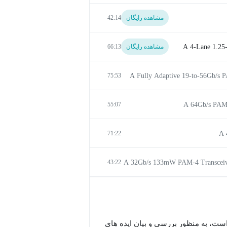
مشاهده رایگان
42:14
A 4-Lane 1.25-
مشاهده رایگان
66:13
75:53
55:07
71:22
43:22
A 32Gb/s 133mW PAM-4 Transceiver
است، به منظور بررسی و بیان ایده های