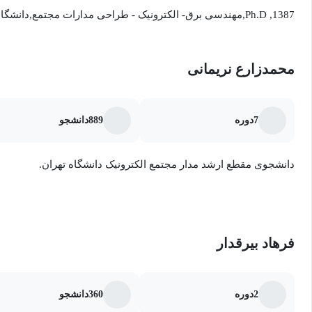
Ph.D ,1387,مهندسی برق- الکترونیک - طراحی مدارات مجتمع,دانشگاه بریتیش کلمبیا - ونکوور کانادا
M.Sc ,1378,مهندسی برق-الکترونیک,دانشگاه صنعتی شریف
کارشناسی,1375,مهندسی برق-الکترونیک,دانشگاه صنعتی شریف
محمدزارع نریمانی
7
دوره
889
دانشجو
دانشجوی مقطع ارشد مدار مجتمع الکترونیک دانشگاه تهران.
فرهاد بیرقدار
2
دوره
360
دانشجو