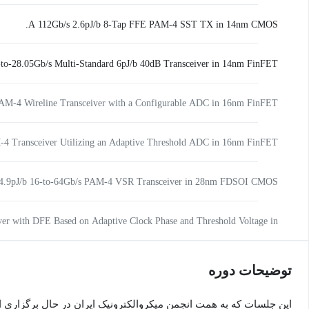
A 112Gb/s 2.6pJ/b 8-Tap FFE PAM-4 SST TX in 14nm CMOS.
to-28.05Gb/s Multi-Standard 6pJ/b 40dB Transceiver in 14nm FinFET
with Independent TX/RX Rate Support
A Fully Adaptive 19-to-56Gb/s PAM-4 Wireline Transceiver with a Configurable ADC in 16nm FinFET
A 64Gb/s PAM-4 Transceiver Utilizing an Adaptive Threshold ADC in 16nm FinFET
A 4.9pJ/b 16-to-64Gb/s PAM-4 VSR Transceiver in 28nm FDSOI CMOS
 with DFE Based on Adaptive Clock Phase and Threshold Voltage in
65nm CMOS
توضیحات دوره
این جلسات که به همت انجمن میکروالکترونیک ایران در حال برگزاری 