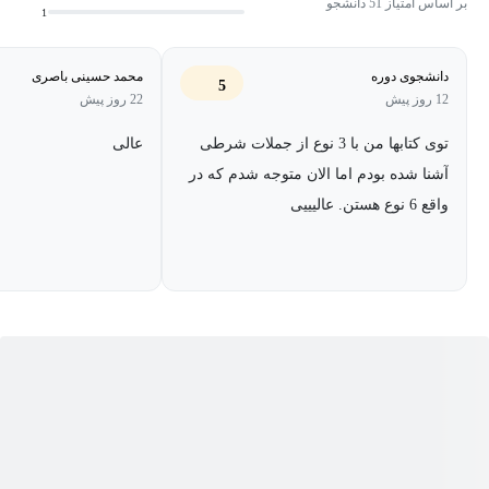
بر اساس امتیاز 51 دانشجو
1
Communicate What You Mean) و تمامی تمرینات آن‌ها آموزش داده
شده است.
دانشجوی دوره
محمد حسینی باصری
5
12 روز پیش
22 روز پیش
توی کتابها من با 3 نوع از جملات شرطی
عالی
آشنا شده بودم اما الان متوجه شدم که در
واقع 6 نوع هستن. عالیییی