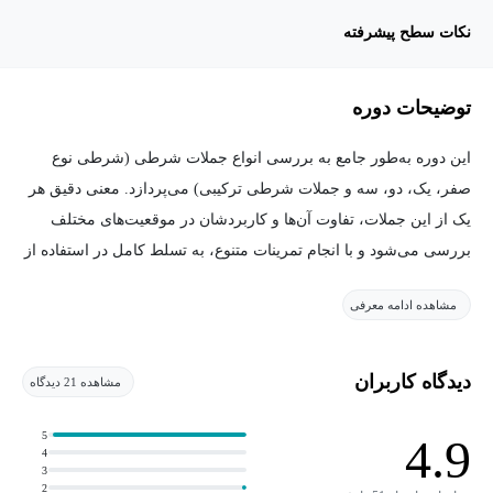
نکات سطح پیشرفته
توضیحات دوره
این دوره به‌طور جامع به بررسی انواع جملات شرطی (شرطی نوع
صفر، یک، دو، سه و جملات شرطی ترکیبی) می‌پردازد. معنی دقیق هر
یک از این جملات، تفاوت آن‌ها و کاربردشان در موقعیت‌های مختلف
بررسی می‌شود و با انجام تمرینات متنوع، به تسلط کامل در استفاده از
جملات شرطی دست می‌یابید. تمام نکات کاربردی، شامل جایگزینی if
مشاهده ادامه معرفی
با سایر عبارات، جملات شرطی ضمنی و حتی استفاده از wish، به‌طور
مفصل بررسی می‌شود.
دیدگاه کاربران
مشاهده 21 دیدگاه
همچنین در بخش مباحث پیشرفته، نکات مهمی از جمله اینورژن جملات
شرطی، استفاده از نقل‌قول غیرمستقیم در جملات شرطی و تفاوت if
5
4.9
4
با whether مورد بررسی قرار می‌گیرد. در این دوره، تمام نکات
3
2
مطرح‌شده در کتاب‌های مرجع (Grammar in Use، Betty Azar و