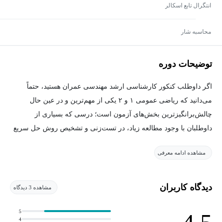
انتگرال تابع اسکالر
محاسبه شار
توضیحات دوره
اگر داوطلب کنکور کارشناسی ارشد مهندسی عمران هستید، حتماً
می‌دانید که ریاضی عمومی ۱ و ۲ یکی از مهم‌ترین و در عین حال
چالش‌برانگیزترین بخش‌های آزمون است؛ درسی که بسیاری از
داوطلبان با وجود مطالعه زیاد، در تست‌زنی و تشخیص روش حل سریع
و درست، دچار مشکل می‌شوند.
مشاهده ادامه معرفی
این دوره دقیقاً با هدف حل همین مسئله طراحی شده است.
دیدگاه کاربران
مشاهده 3 دیدگاه
در این مجموعه، 10 تست منتخب و مهم ریاضی عمومی 1 و 2 از کنکور
کارشناسی ارشد مهندسی عمران سال 1404 به صورت کاملاً تشریحی،
5
4
مرحله‌به‌مرحله، با تمام فرمول‌ها، نکات تستی و تکنیک‌های کنکوری