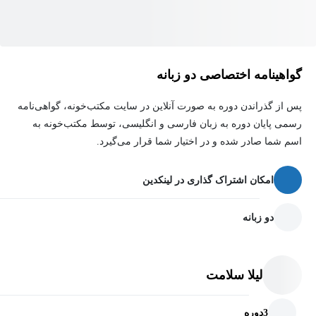
یادگیری عمیق به‌جای حفظ کردن روش‌ها
در این دوره فقط جواب تست گفته نمی‌شود؛ بلکه همه چیز از پایه و با
جزئیات توضیح داده شده است:
گواهینامه اختصاصی دو زبانه
فرمول‌های موردنیاز
پس از گذراندن دوره به صورت آنلاین در سایت مکتب‌خونه، گواهی‌نامه
دلیل استفاده از هر فرمول
رسمی پایان دوره به زبان فارسی و انگلیسی، توسط مکتب‌خونه به
اسم شما صادر شده و در اختیار شما قرار می‌گیرد.
مراحل کامل حل
نکات مهم و دام‌های تستی
امکان اشتراک گذاری در لینکدین
روش‌های میانبر و کنکوری در صورت نیاز
دو زبانه
بنابراین شما یاد می‌گیرید چطور فکر کنید و چطور تست را تحلیل کنید،
نه اینکه فقط یک پاسخ آماده ببینید.
لیلا سلامت
مناسب برای جمع‌بندی و جهش در تست‌زنی
3
دوره