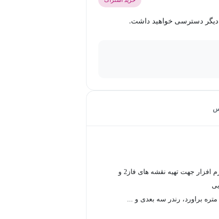
س
استفاده از نرم افزار جهت تهیه نقشه های فاز2 و
یی
ره براورد، رندر سه بعدی و ...