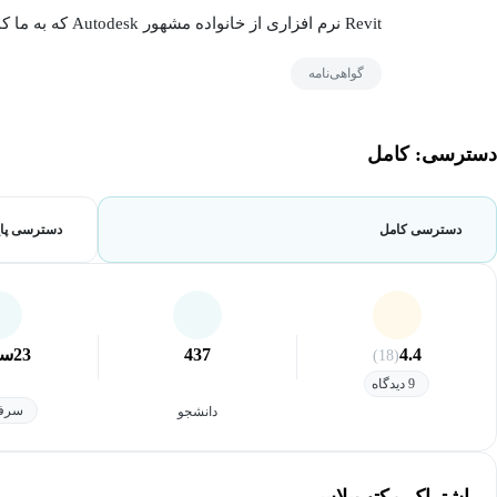
Revit نرم افزاری از خانواده مشهور Autodesk که به ما کمک میکنه ساختمان رو با استفاده از عناصر...
گواهی‌نامه
دسترسی: کامل
دسترسی کامل
دسترسی پای
4.4
437
23
سا
(18)
9 دیدگاه
سرفص
دانشجو