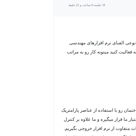
18 جلسه
6 ساعت و 22 دقیقه
ار Autocad آشنا باشید، اتوکد به نوعی الفبای نرم افزارهای مهندسی
انه و اگر در زمینه نقشه کشی فاز 2 قرار باشه فعالیت کنید میتونه کار رو به مراتب
Auto که به ما کمک میکنه ساختمان رو با استفاده از عناصر پارامتریک
 ما قرار میگیره و ما علاوه بر کنترل
 متفاوت از نرم افزار خروجی بگیریم.