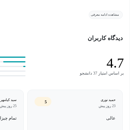
دوره‌ی «OSINT: از صفر تا صد» با هدف آموزش عملی و کاربر
مشاهده ادامه معرفی
بدون نیاز به هیچ پیش‌نیازی، با روش‌های جمع‌آوری و تحلیل اطلاعات از م
اجتماعی، موتورهای جستجو، پایگاه‌های داده عمومی، تصاویر، و متادیت
دیدگاه کاربران
OSINT؛ شکار اطلاعات بدون هک
4.7
برخلاف تصور رایج، OSINT هیچ ارتباطی با نفوذ یا هک غیر
بر اساس امتیاز 37 دانشجو
منابعی تمرکز دارد که برای همه در دسترس هستند؛ اما فقط افراد آموزش
ارزشمند استخراج کنند.
پست‌های شبکه‌های اجتماعی، وب‌سایت‌ها، دیتابیس‌های باز، اسناد عمو
برای یک تحلیل‌گر OSINT به منبع اطلاعاتی مهم تبدیل شوند؛
حمید نوری
سید کیامهر 
5
23 روز پیش
25 روز پیش
برقرار کنید و الگوها را تشخیص دهید.
عالی
تمام چیزا
OSINT؛ مهارتی ضروری در دنیای دیجیتال