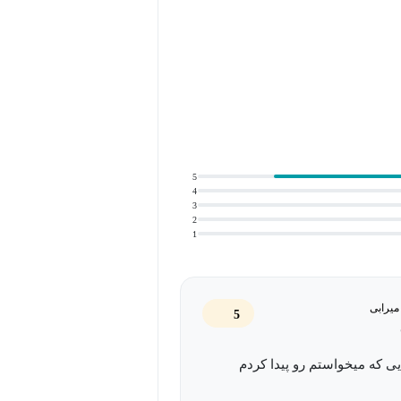
دی این مهارت طراحی شده است. در این دوره،
نابع کاملاً قانونی مانند شبکه‌های
ا آشنا می‌شوید.
5
4
قانونی ندارد. این دانش بر استفاده هوشمندانه از
3
2
‌دیده می‌توانند از دل آن‌ها اطلاعات
1
می، تصاویر و ویدیوها، همگی می‌توانند
 به شرطی که بلد باشید چگونه بین آن‌ها ارتباط
میرابی
5
یی که میخواستم رو پیدا کردم