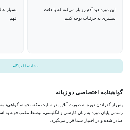
تمرکز اصلی دوره بر 
تحلیل‌گر حرفه‌ای جدا می‌کند.
این دوره دید آدم رو باز می‌کنه که با دقت
بسیار عا
بیشتری به جزئیات توجه کنیم
فهم
OSINT و آینده شغلی
یادگیری OSINT می‌تواند مسیرهای شغلی متنوعی ایجاد کند؛ از ف
تهدید گرفته تا همکاری با تیم‌های حقوقی، رسانه‌ای، تحقیقاتی و کسب‌
جمع‌آوری، تحلیل و تصمیم‌سازی بر اساس داده؛ مهارتی که امروز یکی از
مشاهده 11 دیدگاه
گواهینامه اختصاصی دو زبانه
پس از گذراندن دوره به صورت آنلاین در سایت مکتب‌خونه، گواهی‌نامه
رسمی پایان دوره به زبان فارسی و انگلیسی، توسط مکتب‌خونه به ا
صادر شده و در اختیار شما قرار می‌گیرد.