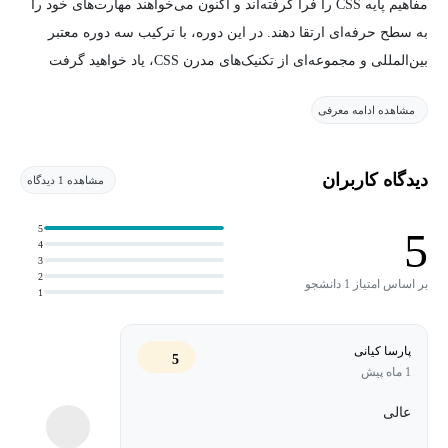
مفاهیم پایه CSS را فرا گرفته‌اند و اکنون می‌خواهند مهارت‌های خود را
به سطح حرفه‌ای ارتقا دهند. در این دوره، با ترکیب سه دوره معتبر
بین‌المللی و مجموعه‌ای از تکنیک‌های مدرن CSS، یاد خواهید گرفت
چگونه رابط‌های کاربری حرفه‌ای، واکنش‌گرا و تعاملی ایجاد کنید؛ بدون
مشاهده ادامه معرفی
اینکه وابستگی زیادی به JavaScript داشته باشید.
منابع و دوره‌های استفاده شده در این آموزش
دیدگاه کاربران
مشاهده 1 دیدگاه
1. بخش اول: انیمیشن‌ها و ترنزیشن‌های CSS: 10 CSS Transitions with
5
5
4
Social Icons – Udemy
3
2
بر اساس امتیاز 1 دانشجو
1
در این بخش، تکنیک‌های ساخت افکت‌های Hover، Transition و
انیمیشن‌های جذاب روی آیکون‌های شبکه‌های اجتماعی آموزش داده
پارسا کیانی
شده است. این قسمت پایه‌ای برای درک تعاملات بصری در CSS است.
5
1 ماه پیش
2. بخش دوم: جعبه ابزار CSS: css toolkit-tips and techniques for layout
عالی
and styling - LinkedIn Learning