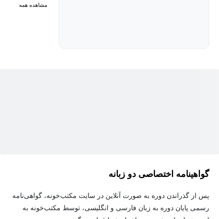
مشاهده همه
3. بخش سوم :تکنیک‌های مدرن CSS بدون JavaScript: Modern CSS
Techniques Without JavaScript (LinkedIn Learning) – LinkedIn
Learning
در این بخش یاد می‌گیرید چگونه تنها با CSS، افکت‌های پیشرفته،
تعاملات UI و انیمیشن‌های حرفه‌ای را بدون استفاده از JavaScript ایجاد
کنید.
4. بخش چهارم : اصول CSS و Layout مدرن: Level Up CSS Layout –
LinkedIn Learning
این بخش به ارتقاء مهارت طراحی Layout با استفاده از Flexbox و Grid
گواهینامه اختصاصی دو زبانه
می‌پردازد و به شما کمک می‌کند ساختارهای پیچیده رابط کاربری را
به‌صورت استاندارد پیاده‌سازی کنید.
پس از گذراندن دوره به صورت آنلاین در سایت مکتب‌خونه، گواهی‌نامه
رسمی پایان دوره به زبان فارسی و انگلیسی، توسط مکتب‌خونه به
در بخش اول، وارد دنیای انیمیشن‌ها و Transitionهای حرفه‌ای CSS