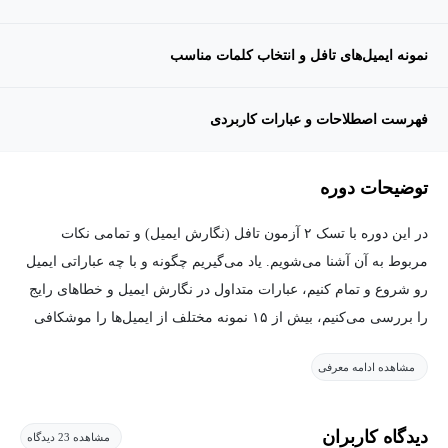
نمونه ایمیل‌های تافل و انتخاب کلمات مناسب
فهرست اصطلاحات و عبارات کاربردی
توضیحات دوره
در این دوره با تسک ۲ آزمون تافل (نگارش ایمیل) و تمامی نکات
مربوط به آن آشنا می‌شویم. یاد می‌گیریم چگونه و با چه عباراتی ایمیل
رو شروع و تمام کنیم، عبارات متداول در نگارش ایمیل و خطاهای رایج
را بررسی می‌کنیم، بیش از ۱۵ نمونه مختلف از ایمیل‌ها را موشکافی
می‌کنیم تا نقاط قوت و ضعف هر کدام را یاد بگیریم و در نهایت کلمات
مشاهده ادامه معرفی
مناسب برای هر نوع از ایمیل (formal, informal, semi-formal) را یاد
می‌گیریم. نحوه بسط دادن متن و ارائه جزئیات، همراه با نکات گرامری
و علائم نگارشی، از دیگر نکاتی هستند که در این دوره پوشش داده
دیدگاه کاربران
مشاهده 23 دیدگاه