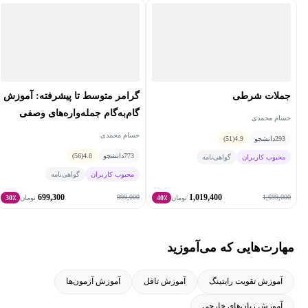
جملات شرطی
گرامر متوسط تا پیشرفته: آموزش
گام‌به‌گام جمله‌واره‌های وصفی
حسام محمدی
(Adjective Clauses)
حسام محمدی
293
دانشجو
4.9
(51)
773
دانشجو
4.8
(56)
محبوب کاربران
گواهی‌نامه
محبوب کاربران
گواهی‌نامه
699,300
1,019,400
999,000
1,699,000
تومان
40٪
تومان
30٪
مهارت‌هایی که می‌آموزید
آموزش تقویت رایتینگ
آموزش تافل
آموزش آزمون‌ها
آموزش زبان‌های خارجی