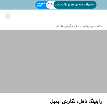
مکتب خونه
زبان‌های خارجی
آزمون‌ها
تافل
رایتینگ تافل: نگارش ایمیل