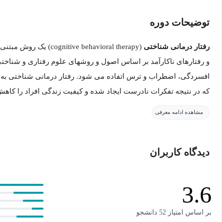
توضیحات دوره
رفتار درمانی شناختی
(tive behavioral therapy
و رفتارهای ناکارآمد بر اساس اصول و روشهای علوم رفتاری و شناخت
افسردگی، اضطراب و ترس اتفاده می شود. رفتار درمانی شناختی به د
که در نتیجه تفکرات نادرست ایجاد شده و کیفیت زندگی افراد را کاهش
باعث بهبود این رفتارها میشوند.
مشاهده ادامه معرفی
رفتاردرمانی شناختی شامل دو مرحله است:
دیدگاه کاربران
مرحله رفتاری: رفتارها و عکس العملهایی رو که یک فرد در زمان های م
شده است را بررسی میکند.
3.6
بر اساس امتیاز 52 دانشجو
مرحله شناختی: در این مرحله درمانگر تلاش میکند اثر تفکرات منفی رو