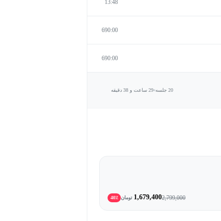
13:48
690:00
690:00
20 جلسه
29 ساعت و 38 دقیقه
1,679,400
2,799,000
تومان
40٪