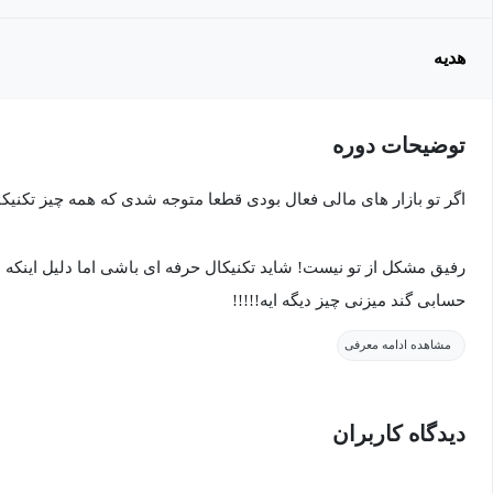
هدیه
توضیحات دوره
اگر تو بازار های مالی فعال بودی قطعا متوجه شدی که همه چیز تکنیک
رفیق مشکل از تو نیست! شاید تکنیکال حرفه ای باشی اما دلیل اینکه
حسابی گند میزنی چیز دیگه ایه!!!!!
مشاهده ادامه معرفی
حتما بار ها برات پیش اومده وقتی ضرر میکنی میخوای از بازار انتقام ب
چرخه ادامه پیدا میکنه تا حسابت مارجین کال بشه...
دیدگاه کاربران
شاید بعضی وقتا حس کردی که به اندازه کافی باهوش نیستی یا برای تر