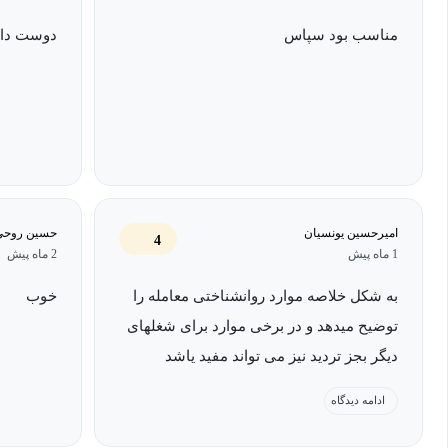
این دوره مناسب تمامی بازارهای مالی از جمله فارکس، کریپتو و بور
مناسب بود سپاس
دوست داش
اميرحسين يونسيان
حسین روحی
4
1 ماه پیش
2 ماه پیش
به شکل خلاصه موارد روانشناختی معامله را
خوب
توضیح میدهد و در برخی موارد برای شغلهای
دیگر بجز تردید نیز می تواند مفید یاشد
ادامه دیدگاه