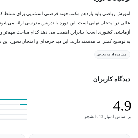
آموزش ریاضی پایه یازدهم مکتب‌خونه فرصتی استثنایی برای تسلط ک
عالی در امتحان نهایی است. این دوره با تدریس مدرسی ارائه می‌شو
آزمایشی کشوری است؛ بنابراین اهمیت می دهد کدام مباحث مهم‌تر و س
به توضیح کمتر اما هدفمند دارند. این دید حرفه‌ای و امتحان‌محور، این دو
انتخاب‌ها برای دانش‌آموزان پایه یازدهم تبدیل کرده است.
مشاهده ادامه معرفی
معرفی دوره آموزش ریاضی پایه یازدهم
دیدگاه کاربران
در این دوره شما از سطح صفر و به‌صورت قدم‌به‌قدم با مفاهیم اصلی ر
آموزش‌ها کاملاً تشریحی، مفهومی و مطابق با بارم‌بندی امتحان نهایی ار
4.9
دقیقاً همان پاسخی را بنویسید که مصحح انتظار دارد. علاوه بر این، د
پیش‌نیاز پایه دهم مانند اتحادها و نکات مهم جبر به‌صورت هوشمندانه 
بر اساس امتیاز 13 دانشجو
ای