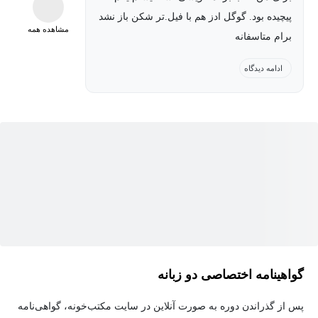
پیچیده بود. گوگل ادز هم با فیل.تر شکن باز نشد
مشاهده همه
این دوره بر اساس محتوای دوره «linkedin-technical-wordpress-seo»
برام متاسفانه
منتشرشده در پلتفرم لینکدین لرنینگ (LinkedIn Learning) تهیه و
ادامه دیدگاه
بومی‌سازی شده است.
گواهینامه اختصاصی دو زبانه
پس از گذراندن دوره به صورت آنلاین در سایت مکتب‌خونه، گواهی‌نامه