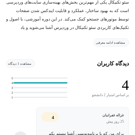
سئو تکنیکال یکی از مهم‌ترین بخش‌های بهینه‌سازی سایت‌های وردپرسی
است که به بهبود ساختار، عملکرد و قابلیت ایندکس شدن صفحات
توسط موتورهای جستجو کمک می‌کند. در این دوره آموزشی، با اصول و
تکنیک‌های کاربردی سئو تکنیکال در وردپرس آشنا می‌شوید و یاد
می‌گیرید چگونه زیرساخت سایت خود را برای کسب رتبه‌های بهتر در
مشاهده ادامه معرفی
نتایج جستجو بهینه کنید.
در طول دوره، مباحثی مانند بهینه‌سازی ساختار سایت، افزایش سرعت
دیدگاه کاربران
مشاهده 1 دیدگاه
بارگذاری صفحات، بهبود تجربه کاربری، مدیریت صحیح فایل‌های
رسانه‌ای، سازگاری با دستگاه‌های موبایل و رفع مشکلات فنی رایج در
5
4
4
وردپرس بررسی می‌شود. همچنین با ابزارها و افزونه‌های تخصصی سئو
3
2
تکنیکال، روش‌های تحلیل سایت، خزیدن صفحات (Web Crawling) و
بر اساس امتیاز 2 دانشجو
1
تست عملکرد آشنا خواهید شد.
غزاله غفرانیان
4
این آموزش به شما کمک می‌کند فراتر از بهینه‌سازی محتوا و کلمات
25 روز پیش
کلیدی حرکت کرده و با بهبود جنبه‌های فنی سایت، شانس موفقیت خود
برای من که با برنامه‌نویسی آشنا نیستم یکم
را در موتورهای جستجو افزایش دهید.