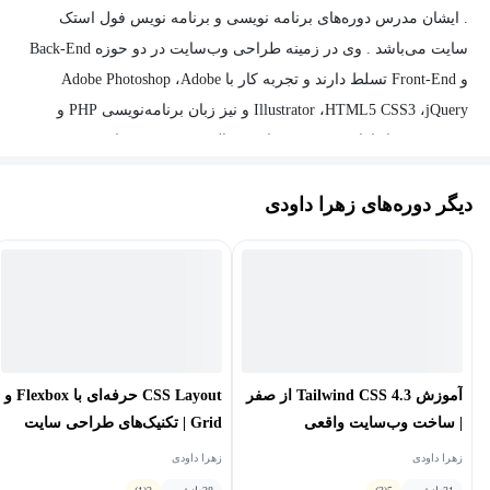
. ایشان مدرس دوره‌های برنامه نویسی و برنامه نویس فول استک
سایت می‌باشد . وی در زمینه طراحی وب‌سایت در دو حوزه Back-End
و Front-End تسلط دارند و تجربه کار با Adobe Photoshop ،Adobe
Illustrator ،HTML5 CSS3 ،jQuery و نیز زبان برنامه‌نویسی PHP و
WordPress را دارا هستند. وی سابقه فعالیت در زمینه برنامه‌نویسی در
شرکت‌ها و تدریس در حوزه‌های طراحی وب‌سایت را نیز دارند و
دیگر دوره‌های زهرا داودی
برنامه‌نویسی Laravel بصورت فول استک، برنامه‌نویسی وردپرس،
React و فریم‌ورک‌های جاوااسکریپت (JavaScript) از فعالیت‌های کاری و
تخصصی ایشان محسوب می‌شود.
آموزش Tailwind CSS 4.3 از صفر
CSS Layout حرفه‌ای با Flexbox و
| ساخت وب‌سایت واقعی
Grid | تکنیک‌های طراحی سایت
واکنش‌گرا
زهرا داودی
زهرا داودی