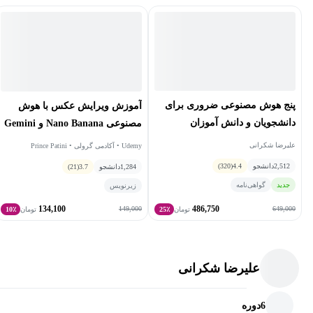
پنج هوش مصنوعی ضروری برای
آموزش ویرایش عکس با هوش
دانشجویان و دانش آموزان
مصنوعی Nano Banana و Gemini
2.5 Flash
علیرضا شکرانی
Udemy • آکادمی گرولی • Prince Patini
2,512
دانشجو
4.4
(320)
1,284
دانشجو
3.7
(21)
جدید
گواهی‌نامه
زیرنویس
134,100
486,750
149,000
649,000
تومان
25٪
تومان
10٪
علیرضا شکرانی
6
دوره