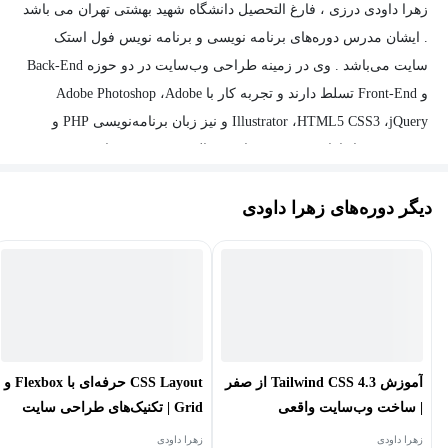
زهرا داودی درزی ، فارغ التحصیل دانشگاه شهید بهشتی تهران می باشد
. ایشان مدرس دوره‌های برنامه نویسی و برنامه نویس فول استک
سایت می‌باشد . وی در زمینه طراحی وب‌سایت در دو حوزه Back-End
و Front-End تسلط دارند و تجربه کار با Adobe Photoshop ،Adobe
Illustrator ،HTML5 CSS3 ،jQuery و نیز زبان برنامه‌نویسی PHP و
WordPress را دارا هستند. وی سابقه فعالیت در زمینه برنامه‌نویسی در
شرکت‌ها و تدریس در حوزه‌های طراحی وب‌سایت را نیز دارند و
دیگر دوره‌های زهرا داودی
برنامه‌نویسی Laravel بصورت فول استک، برنامه‌نویسی وردپرس،
React و فریم‌ورک‌های جاوااسکریپت (JavaScript) از فعالیت‌های کاری و
تخصصی ایشان محسوب می‌شود.
آموزش Tailwind CSS 4.3 از صفر
CSS Layout حرفه‌ای با Flexbox و
| ساخت وب‌سایت واقعی
Grid | تکنیک‌های طراحی سایت
واکنش‌گرا
زهرا داودی
زهرا داودی