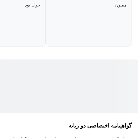
می‌تواند پایه‌ای برای توسعه پروژه‌های پیشرفته‌تر مانند وایت‌برد آنلاین،
ممنون
خوب بود
ابزارهای طراحی گرافیکی، نرم‌افزارهای آموزشی و اپلیکیشن‌های
خلاقانه تحت وب باشد.
این دوره برای چه کسانی مناسب است؟
توسعه‌دهندگان فرانت‌اند و علاقه‌مندان به JavaScript
دانشجویان و هنرجویان برنامه‌نویسی وب
افرادی که می‌خواهند Canvas API را به صورت عملی یاد بگیرند
طراحان وبی که قصد دارند قابلیت‌های تعاملی به پروژه‌های خود
اضافه کنند
فریلنسرهای حوزه طراحی و توسعه وب
علاقه‌مندان به پروژه‌های خلاقانه و برنامه‌نویسی گرافیکی
گواهینامه اختصاصی دو زبانه
افرادی که قصد دارند نمونه‌کار حرفه‌ای برای رزومه خود ایجاد کنند