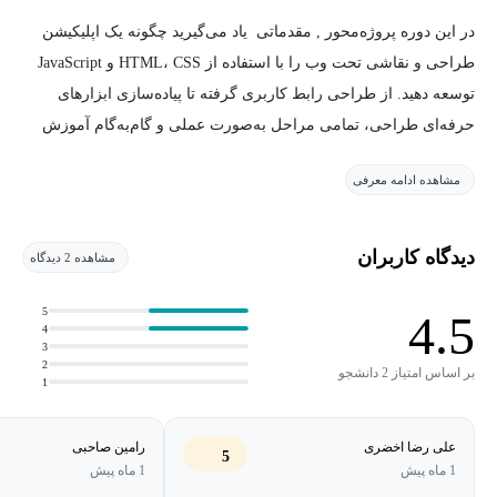
در این دوره پروژه‌محور , مقدماتی یاد می‌گیرید چگونه یک اپلیکیشن
طراحی و نقاشی تحت وب را با استفاده از HTML، CSS و JavaScript
توسعه دهید. از طراحی رابط کاربری گرفته تا پیاده‌سازی ابزارهای
حرفه‌ای طراحی، تمامی مراحل به‌صورت عملی و گام‌به‌گام آموزش
داده می‌شوند.
مشاهده ادامه معرفی
این آموزش بر اساس دوره Build an Interactive Drawing App with
HTML, CSS & JavaScript از مجموعه Udemy تهیه و ترجمه شده است.
دیدگاه کاربران
مشاهده 2 دیدگاه
در طول دوره با Canvas API آشنا خواهید شد و یاد می‌گیرید چگونه
5
4.5
4
رویدادهای کاربر را مدیریت کرده و ابزارهای مختلفی مانند قلم‌مو،
3
پاک‌کن، انتخاب رنگ و ذخیره تصاویر را پیاده‌سازی کنید. همچنین با
2
بر اساس امتیاز 2 دانشجو
1
مفاهیم مهمی مانند مختصات در Canvas، بهینه‌سازی عملکرد و طراحی
رابط‌های واکنش‌گرا آشنا خواهید شد.
علی رضا اخضری
رامین صاحبی
5
1 ماه پیش
1 ماه پیش
در پایان دوره یک نرم‌افزار طراحی آنلاین کامل خواهید ساخت که