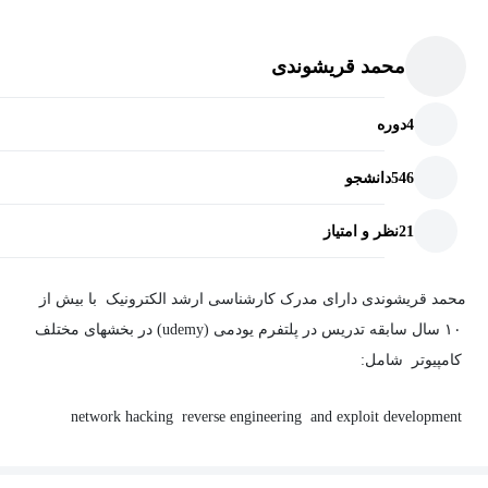
دانش سخت‌افزاری او است و منظور از دانش سخت‌افزار، آگاهی از
جریان اطلاعات و دستورات است؛ اینکه وقتی یک خط کد، حتی در
محمد قریشوندی
زبان‌های سطح بالا، می‌نویسیم، کامپیوتر چگونه آن را اجرا می‌کند.
ممکن است یک خط کد در زبان‌های سطح بالا حاصل اجرای صدها و
4
دوره
حتی هزاران دستور سطح پایین باشد که ما آن‌ها را به پردازنده یاد
داده‌ایم. یعنی این دوره فقط مختص افرادی نیست که می‌خواهند وارد
546
دانشجو
حوزه سخت‌افزار شوند، بلکه برای همه برنامه‌نویسانی است که
می‌خواهند بدانند در «پشت پرده» چه می‌گذرد.
21
نظر و امتیاز
محمد قریشوندی دارای مدرک کارشناسی ارشد الکترونیک با بیش از
۱۰ سال سابقه تدریس در پلتفرم یودمی (udemy) در بخشهای مختلف
کامپیوتر شامل:
network hacking
reverse engineering and exploit development
assembly and c programming
web development