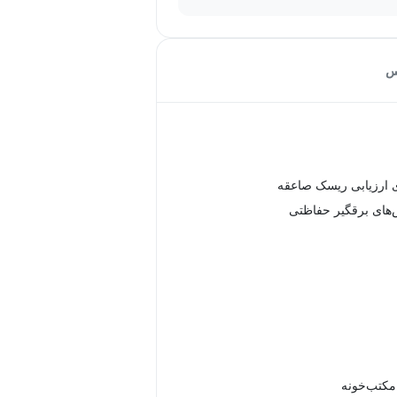
س
ی ارزیابی ریسک صاعقه
های برقگیر حفاظتی
 مکتب‌خونه